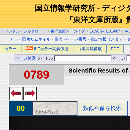
国立情報学研究所 - ディ
『東洋文庫所蔵』
ディジタル・シルクロード
>
東洋文庫アーカイブ
>
E-290.9-HE01-007
>
V-
カラー画像サムネイル
-
目次
-
ページ番号
-
書誌情報（メタデー
カラー
IIIFカラー高解像度
白黒高解像度
PDF
ページ検索
タイトル
ページ
Scientific Results of
0789
00
類似画像を検索