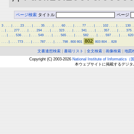
ページ検索
タイトル
ページ
3
.
.
.
.
|
.
.
.
.
23
.
.
.
.
|
.
.
.
.
35
.
.
.
.
|
.
.
.
.
60
.
.
.
.
|
.
.
.
.
77
.
.
.
.
|
.
.
.
.
102
.
.
.
.
|
.
.
.
.
130
.
.
.
|
.
.
.
.
277
.
.
.
.
|
.
.
.
.
294
.
.
.
.
|
.
.
.
.
323
.
.
.
.
|
.
.
.
.
341
.
.
.
.
|
.
.
.
.
357
.
.
.
.
|
.
.
.
.
375
.
.
.
.
|
.
.
.
.
536
.
.
.
.
|
.
.
.
.
549
.
.
.
.
|
.
.
.
.
565
.
.
.
.
|
.
.
.
.
582
.
.
.
.
|
.
.
.
.
597
.
.
.
.
|
.
.
.
.
620
802
.
.
.
.
|
.
.
.
.
773
.
.
.
.
|
.
.
.
.
787
.
.
.
.
|
.
.
.
.
798
.
800
801
803
804
.
.
828
文書連想検索
|
書籍リスト
|
全文検索
|
画像検索
|
地図
Copyright (C) 2003-2026
National Institute of Inform
本ウェブサイトに掲載するデジタ