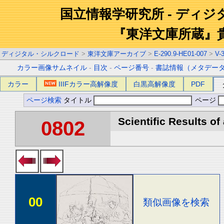
国立情報学研究所 - ディ
『東洋文庫所蔵』
ディジタル・シルクロード
>
東洋文庫アーカイブ
>
E-290.9-HE01-007
>
V-
カラー画像サムネイル
-
目次
-
ページ番号
-
書誌情報（メタデー
カラー
IIIFカラー高解像度
白黒高解像度
PDF
ページ検索
タイトル
ページ
Scientific Results of
0802
00
類似画像を検索