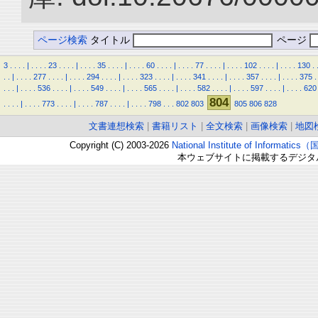
ページ検索
タイトル
ページ
3
.
.
.
.
|
.
.
.
.
23
.
.
.
.
|
.
.
.
.
35
.
.
.
.
|
.
.
.
.
60
.
.
.
.
|
.
.
.
.
77
.
.
.
.
|
.
.
.
.
102
.
.
.
.
|
.
.
.
.
130
.
.
.
|
.
.
.
.
277
.
.
.
.
|
.
.
.
.
294
.
.
.
.
|
.
.
.
.
323
.
.
.
.
|
.
.
.
.
341
.
.
.
.
|
.
.
.
.
357
.
.
.
.
|
.
.
.
.
375
.
.
.
.
|
.
.
.
.
536
.
.
.
.
|
.
.
.
.
549
.
.
.
.
|
.
.
.
.
565
.
.
.
.
|
.
.
.
.
582
.
.
.
.
|
.
.
.
.
597
.
.
.
.
|
.
.
.
.
620
804
.
.
.
.
|
.
.
.
.
773
.
.
.
.
|
.
.
.
.
787
.
.
.
.
|
.
.
.
.
798
.
.
.
802
803
805
806
828
文書連想検索
|
書籍リスト
|
全文検索
|
画像検索
|
地図
Copyright (C) 2003-2026
National Institute of Inform
本ウェブサイトに掲載するデジタ