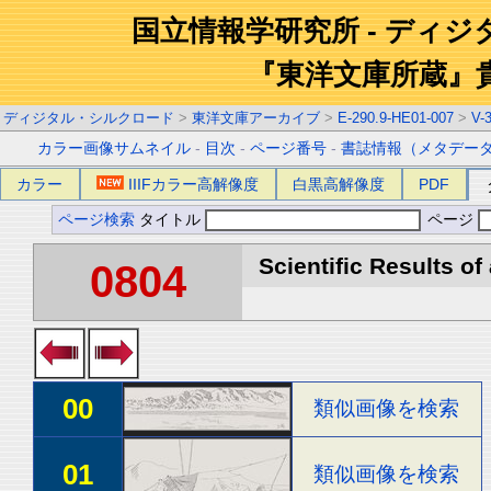
国立情報学研究所 - ディ
『東洋文庫所蔵』
ディジタル・シルクロード
>
東洋文庫アーカイブ
>
E-290.9-HE01-007
>
V-
カラー画像サムネイル
-
目次
-
ページ番号
-
書誌情報（メタデー
カラー
IIIFカラー高解像度
白黒高解像度
PDF
ページ検索
タイトル
ページ
Scientific Results of
0804
00
類似画像を検索
01
類似画像を検索