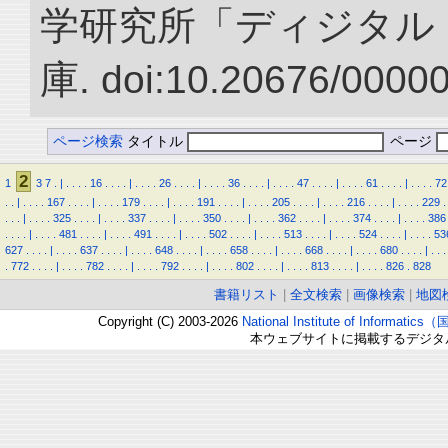
学研究所「ディジタル
庫. doi:10.20676/0000
ページ検索
タイトル
ページ
2
1
3
7
.
|
.
.
.
.
16
.
.
.
.
|
.
.
.
.
26
.
.
.
.
|
.
.
.
.
36
.
.
.
.
|
.
.
.
.
47
.
.
.
.
|
.
.
.
.
61
.
.
.
.
|
.
.
.
.
72
.
.
|
.
.
.
.
167
.
.
.
.
|
.
.
.
.
179
.
.
.
.
|
.
.
.
.
191
.
.
.
.
|
.
.
.
.
205
.
.
.
.
|
.
.
.
.
216
.
.
.
.
|
.
.
.
.
229
.
.
.
.
|
.
.
.
.
325
.
.
.
.
|
.
.
.
.
337
.
.
.
.
|
.
.
.
.
350
.
.
.
.
|
.
.
.
.
362
.
.
.
.
|
.
.
.
.
374
.
.
.
.
|
.
.
.
.
386
.
.
.
.
|
.
.
.
.
481
.
.
.
.
|
.
.
.
.
491
.
.
.
.
|
.
.
.
.
502
.
.
.
.
|
.
.
.
.
513
.
.
.
.
|
.
.
.
.
524
.
.
.
.
|
.
.
.
.
53
627
.
.
.
.
|
.
.
.
.
637
.
.
.
.
|
.
.
.
.
648
.
.
.
.
|
.
.
.
.
658
.
.
.
.
|
.
.
.
.
668
.
.
.
.
|
.
.
.
.
680
.
.
.
.
|
.
.
.
.
772
.
.
.
.
|
.
.
.
.
782
.
.
.
.
|
.
.
.
.
792
.
.
.
.
|
.
.
.
.
802
.
.
.
.
|
.
.
.
.
813
.
.
.
.
|
.
.
.
.
826
.
828
書籍リスト
|
全文検索
|
画像検索
|
地図
Copyright (C) 2003-2026
National Institute of Inform
本ウェブサイトに掲載するデジタ