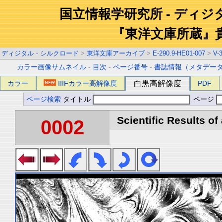
国立情報学研究所 - ディ
『東洋文庫所蔵』
ディジタル・シルクロード
>
東洋文庫アーカイブ
>
E-290.9-HE01-007
>
V-
カラー画像サムネイル
-
目次
-
ページ番号
-
書誌情報（メタデー
カラー
IIIFカラー高解像度
白黒高解像度
PDF
ページ検索
タイトル
ページ
Scientific Results of
0002