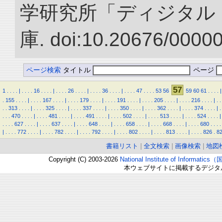
学研究所「ディジタル
庫. doi:10.20676/0000
ページ検索
タイトル
ページ
57
1
.
.
.
.
|
.
.
.
.
16
.
.
.
.
|
.
.
.
.
26
.
.
.
.
|
.
.
.
.
36
.
.
.
.
|
.
.
.
.
47
.
.
.
.
53
56
59
60
61
.
.
.
.
|
.
155
.
.
.
.
|
.
.
.
.
167
.
.
.
.
|
.
.
.
.
179
.
.
.
.
|
.
.
.
.
191
.
.
.
.
|
.
.
.
.
205
.
.
.
.
|
.
.
.
.
216
.
.
.
.
|
.
.
.
.
313
.
.
.
.
|
.
.
.
.
325
.
.
.
.
|
.
.
.
.
337
.
.
.
.
|
.
.
.
.
350
.
.
.
.
|
.
.
.
.
362
.
.
.
.
|
.
.
.
.
374
.
.
.
.
|
.
.
.
.
470
.
.
.
.
|
.
.
.
.
481
.
.
.
.
|
.
.
.
.
491
.
.
.
.
|
.
.
.
.
502
.
.
.
.
|
.
.
.
.
513
.
.
.
.
|
.
.
.
.
524
.
.
.
.
|
.
.
.
.
627
.
.
.
.
|
.
.
.
.
637
.
.
.
.
|
.
.
.
.
648
.
.
.
.
|
.
.
.
.
658
.
.
.
.
|
.
.
.
.
668
.
.
.
.
|
.
.
.
.
680
.
.
.
.
|
.
.
.
.
772
.
.
.
.
|
.
.
.
.
782
.
.
.
.
|
.
.
.
.
792
.
.
.
.
|
.
.
.
.
802
.
.
.
.
|
.
.
.
.
813
.
.
.
.
|
.
.
.
.
826
.
8
書籍リスト
|
全文検索
|
画像検索
|
地図
Copyright (C) 2003-2026
National Institute of Inform
本ウェブサイトに掲載するデジタ