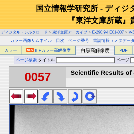
国立情報学研究所 - ディ
『東洋文庫所蔵』
ディジタル・シルクロード
>
東洋文庫アーカイブ
>
E-290.9-HE01-007
>
V-
カラー画像サムネイル
-
目次
-
ページ番号
-
書誌情報（メタデー
カラー
IIIFカラー高解像度
白黒高解像度
PDF
ページ検索
タイトル
ページ
Scientific Results of
0057