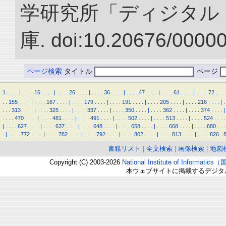
学研究所「ディジタル
庫. doi:10.20676/0000
ページ検索
タイトル
ページ
1
.
.
.
.
|
.
.
.
.
16
.
.
.
.
|
.
.
.
.
26
.
.
.
.
|
.
.
.
.
36
.
.
.
.
|
.
.
.
.
47
.
.
.
.
|
.
.
.
.
61
.
.
.
.
|
.
.
.
.
72
.
.
.
.
.
155
.
.
.
.
|
.
.
.
.
167
.
.
.
.
|
.
.
.
.
179
.
.
.
.
|
.
.
.
.
191
.
.
.
.
|
.
.
.
.
205
.
.
.
.
|
.
.
.
.
216
.
.
.
.
|
.
.
.
.
313
.
.
.
.
|
.
.
.
.
325
.
.
.
.
|
.
.
.
.
337
.
.
.
.
|
.
.
.
.
350
.
.
.
.
|
.
.
.
.
362
.
.
.
.
|
.
.
.
.
374
.
.
.
.
|
.
.
.
.
470
.
.
.
.
|
.
.
.
.
481
.
.
.
.
|
.
.
.
.
491
.
.
.
.
|
.
.
.
.
502
.
.
.
.
|
.
.
.
.
513
.
.
.
.
|
.
.
.
.
524
.
.
.
.
|
.
.
.
.
627
.
.
.
.
|
.
.
.
.
637
.
.
.
.
|
.
.
.
.
648
.
.
.
.
|
.
.
.
.
658
.
.
.
.
|
.
.
.
.
668
.
.
.
.
|
.
.
.
.
680
.
.
.
.
|
.
.
.
.
772
.
.
.
.
|
.
.
.
.
782
.
.
.
.
|
.
.
.
.
792
.
.
.
.
|
.
.
.
.
802
.
.
.
.
|
.
.
.
.
813
.
.
.
.
|
.
.
.
.
826
.
書籍リスト
|
全文検索
|
画像検索
|
地図
Copyright (C) 2003-2026
National Institute of Inform
本ウェブサイトに掲載するデジタ