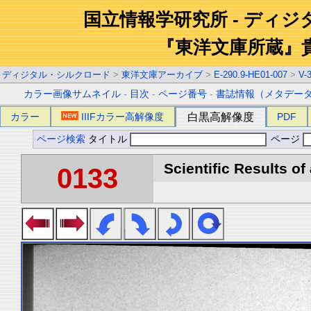
国立情報学研究所 - ディ
『東洋文庫所蔵』
ディジタル・シルクロード
>
東洋文庫アーカイブ
>
E-290.9-HE01-007
>
V-
カラー画像サムネイル
-
目次
-
ページ番号
-
書誌情報（メタデー
カラー
IIIFカラー高解像度
白黒高解像度
PDF
ページ検索
タイトル
ページ
Scientific Results of
0133