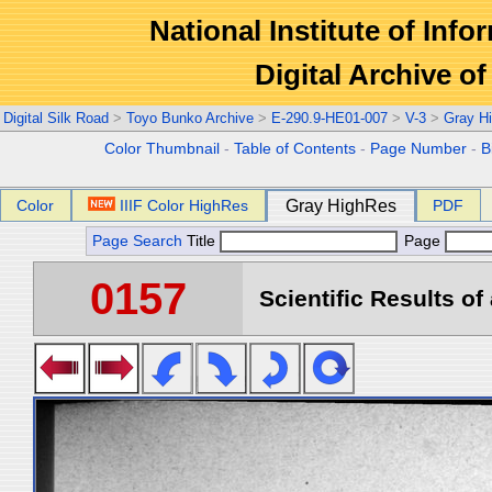
National Institute of Info
Digital Archive 
Digital Silk Road
>
Toyo Bunko Archive
>
E-290.9-HE01-007
>
V-3
>
Gray H
Color Thumbnail
-
Table of Contents
-
Page Number
-
B
Color
IIIF Color HighRes
Gray HighRes
PDF
Page Search
Title
Page
0157
Scientific Results of