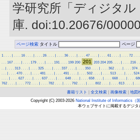
学研究所「ディジタル
庫. doi:10.20676/0000
ページ検索
タイトル
ページ
1
.
.
.
.
|
.
.
.
.
16
.
.
.
.
|
.
.
.
.
26
.
.
.
.
|
.
.
.
.
36
.
.
.
.
|
.
.
.
.
47
.
.
.
.
|
.
.
.
.
61
.
.
.
.
|
.
.
.
.
72
.
.
.
201
.
.
.
167
.
.
.
.
|
.
.
.
.
179
.
.
.
.
|
.
.
.
.
191
.
.
.
.
199
200
203
204
205
.
.
.
.
|
.
.
.
.
216
.
.
.
.
|
.
.
.
.
313
.
.
.
.
|
.
.
.
.
325
.
.
.
.
|
.
.
.
.
337
.
.
.
.
|
.
.
.
.
350
.
.
.
.
|
.
.
.
.
362
.
.
.
.
|
.
.
.
.
374
.
.
.
.
|
.
.
.
.
470
.
.
.
.
|
.
.
.
.
481
.
.
.
.
|
.
.
.
.
491
.
.
.
.
|
.
.
.
.
502
.
.
.
.
|
.
.
.
.
513
.
.
.
.
|
.
.
.
.
524
.
.
.
.
|
.
.
.
.
627
.
.
.
.
|
.
.
.
.
637
.
.
.
.
|
.
.
.
.
648
.
.
.
.
|
.
.
.
.
658
.
.
.
.
|
.
.
.
.
668
.
.
.
.
|
.
.
.
.
68
762
.
.
.
.
|
.
.
.
.
772
.
.
.
.
|
.
.
.
.
782
.
.
.
.
|
.
.
.
.
792
.
.
.
.
|
.
.
.
.
802
.
.
.
.
|
.
.
.
.
813
.
.
.
.
|
.
.
.
書籍リスト
|
全文検索
|
画像検索
|
地図
Copyright (C) 2003-2026
National Institute of Inform
本ウェブサイトに掲載するデジタ