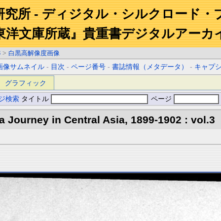
研究所 - ディジタル・シルクロード・
東洋文庫所蔵』貴重書デジタルアーカ
3
>
白黒高解像度画像
画像サムネイル
-
目次
-
ページ番号
-
書誌情報（メタデータ）
-
キャプ
グラフィック
ジ検索
タイトル
ページ
 a Journey in Central Asia, 1899-1902 : vol.3