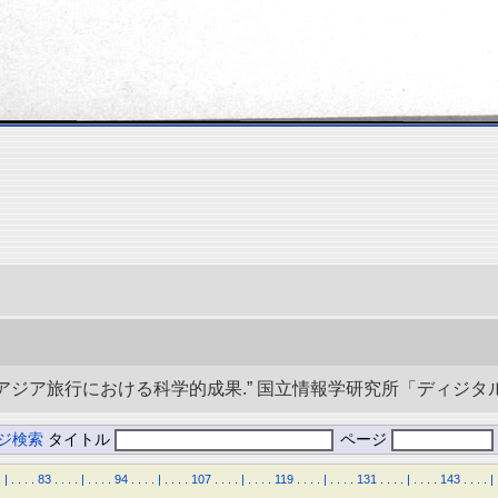
央アジア旅行における科学的成果.” 国立情報学研究所「ディジタル・シルクロ
ジ検索
タイトル
ページ
.
|
.
.
.
.
83
.
.
.
.
|
.
.
.
.
94
.
.
.
.
|
.
.
.
.
107
.
.
.
.
|
.
.
.
.
119
.
.
.
.
|
.
.
.
.
131
.
.
.
.
|
.
.
.
.
143
.
.
.
.
|