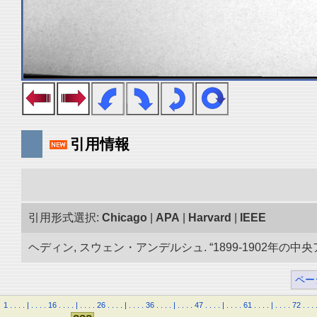
引用情報
引用形式選択:
Chicago
|
APA
|
Harvard
|
IEEE
ヘディン, スウェン・アンデルシュ. “1899-1902年の中
ペー
1
.
.
.
.
|
.
.
.
.
16
.
.
.
.
|
.
.
.
.
26
.
.
.
.
|
.
.
.
.
36
.
.
.
.
|
.
.
.
.
47
.
.
.
.
|
.
.
.
.
61
.
.
.
.
|
.
.
.
.
72
.
.
.