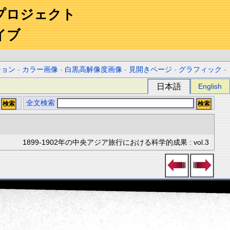
プロジェクト
イブ
ション
-
カラー画像
-
白黒高解像度画像
-
見開きページ
-
グラフィック
-
日本語
English
全文検索
1899-1902年の中央アジア旅行における科学的成果 : vol.3