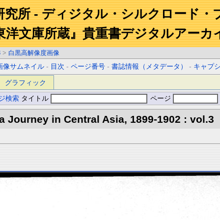
研究所 - ディジタル・シルクロード・
東洋文庫所蔵』貴重書デジタルアーカ
3
>
白黒高解像度画像
画像サムネイル
-
目次
-
ページ番号
-
書誌情報（メタデータ）
-
キャプ
グラフィック
ジ検索
タイトル
ページ
 a Journey in Central Asia, 1899-1902 : vol.3