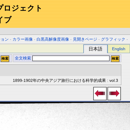
プロジェクト
イブ
ション
-
カラー画像
-
白黒高解像度画像
-
見開きページ
-
グラフィック
-
日本語
English
全文検索
1899-1902年の中央アジア旅行における科学的成果 : vol.3