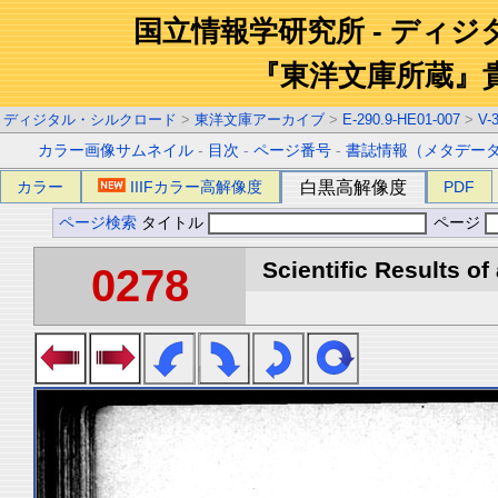
国立情報学研究所 - ディ
『東洋文庫所蔵』
ディジタル・シルクロード
>
東洋文庫アーカイブ
>
E-290.9-HE01-007
>
V-
カラー画像サムネイル
-
目次
-
ページ番号
-
書誌情報（メタデー
カラー
IIIFカラー高解像度
白黒高解像度
PDF
ページ検索
タイトル
ページ
Scientific Results of
0278