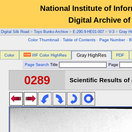
National Institute of Info
Digital Archive 
Digital Silk Road
>
Toyo Bunko Archive
>
E-290.9-HE01-007
>
V-3
>
Gray H
Color Thumbnail
-
Table of Contents
-
Page Number
-
B
Color
IIIF Color HighRes
Gray HighRes
PDF
Page Search
Title
Page
0289
Scientific Results of