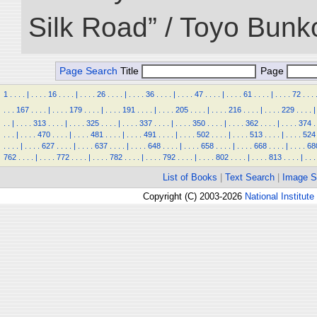
Silk Road” / Toyo Bunk
Page Search
Title
Page
1
.
.
.
.
|
.
.
.
.
16
.
.
.
.
|
.
.
.
.
26
.
.
.
.
|
.
.
.
.
36
.
.
.
.
|
.
.
.
.
47
.
.
.
.
|
.
.
.
.
61
.
.
.
.
|
.
.
.
.
72
.
.
.
.
.
.
167
.
.
.
.
|
.
.
.
.
179
.
.
.
.
|
.
.
.
.
191
.
.
.
.
|
.
.
.
.
205
.
.
.
.
|
.
.
.
.
216
.
.
.
.
|
.
.
.
.
229
.
.
.
.
|
.
.
|
.
.
.
.
313
.
.
.
.
|
.
.
.
.
325
.
.
.
.
|
.
.
.
.
337
.
.
.
.
|
.
.
.
.
350
.
.
.
.
|
.
.
.
.
362
.
.
.
.
|
.
.
.
.
374
.
.
.
.
|
.
.
.
.
470
.
.
.
.
|
.
.
.
.
481
.
.
.
.
|
.
.
.
.
491
.
.
.
.
|
.
.
.
.
502
.
.
.
.
|
.
.
.
.
513
.
.
.
.
|
.
.
.
.
524
.
.
.
.
|
.
.
.
.
627
.
.
.
.
|
.
.
.
.
637
.
.
.
.
|
.
.
.
.
648
.
.
.
.
|
.
.
.
.
658
.
.
.
.
|
.
.
.
.
668
.
.
.
.
|
.
.
.
.
68
762
.
.
.
.
|
.
.
.
.
772
.
.
.
.
|
.
.
.
.
782
.
.
.
.
|
.
.
.
.
792
.
.
.
.
|
.
.
.
.
802
.
.
.
.
|
.
.
.
.
813
.
.
.
.
|
.
.
.
List of Books
|
Text Search
|
Image S
Copyright (C) 2003-2026
National Institute