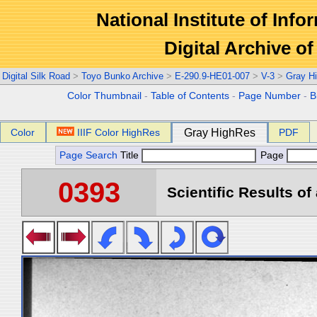
National Institute of Info
Digital Archive 
Digital Silk Road
>
Toyo Bunko Archive
>
E-290.9-HE01-007
>
V-3
>
Gray H
Color Thumbnail
-
Table of Contents
-
Page Number
-
B
Color
IIIF Color HighRes
Gray HighRes
PDF
Page Search
Title
Page
0393
Scientific Results of