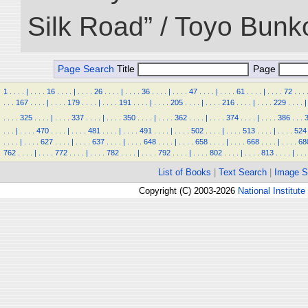
Silk Road” / Toyo Bunk
Page Search
Title
Page
1
.
.
.
.
|
.
.
.
.
16
.
.
.
.
|
.
.
.
.
26
.
.
.
.
|
.
.
.
.
36
.
.
.
.
|
.
.
.
.
47
.
.
.
.
|
.
.
.
.
61
.
.
.
.
|
.
.
.
.
72
.
.
.
.
.
.
167
.
.
.
.
|
.
.
.
.
179
.
.
.
.
|
.
.
.
.
191
.
.
.
.
|
.
.
.
.
205
.
.
.
.
|
.
.
.
.
216
.
.
.
.
|
.
.
.
.
229
.
.
.
.
|
.
.
.
.
325
.
.
.
.
|
.
.
.
.
337
.
.
.
.
|
.
.
.
.
350
.
.
.
.
|
.
.
.
.
362
.
.
.
.
|
.
.
.
.
374
.
.
.
.
|
.
.
.
.
386
.
.
.
.
.
.
|
.
.
.
.
470
.
.
.
.
|
.
.
.
.
481
.
.
.
.
|
.
.
.
.
491
.
.
.
.
|
.
.
.
.
502
.
.
.
.
|
.
.
.
.
513
.
.
.
.
|
.
.
.
.
524
.
.
.
.
|
.
.
.
.
627
.
.
.
.
|
.
.
.
.
637
.
.
.
.
|
.
.
.
.
648
.
.
.
.
|
.
.
.
.
658
.
.
.
.
|
.
.
.
.
668
.
.
.
.
|
.
.
.
.
68
762
.
.
.
.
|
.
.
.
.
772
.
.
.
.
|
.
.
.
.
782
.
.
.
.
|
.
.
.
.
792
.
.
.
.
|
.
.
.
.
802
.
.
.
.
|
.
.
.
.
813
.
.
.
.
|
.
.
.
List of Books
|
Text Search
|
Image S
Copyright (C) 2003-2026
National Institute