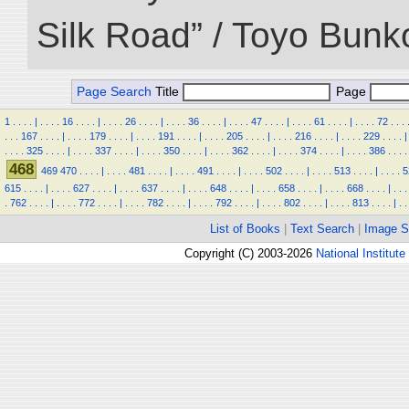
Silk Road” / Toyo Bunk
Page Search
Title
Page
1
.
.
.
.
|
.
.
.
.
16
.
.
.
.
|
.
.
.
.
26
.
.
.
.
|
.
.
.
.
36
.
.
.
.
|
.
.
.
.
47
.
.
.
.
|
.
.
.
.
61
.
.
.
.
|
.
.
.
.
72
.
.
.
.
.
.
167
.
.
.
.
|
.
.
.
.
179
.
.
.
.
|
.
.
.
.
191
.
.
.
.
|
.
.
.
.
205
.
.
.
.
|
.
.
.
.
216
.
.
.
.
|
.
.
.
.
229
.
.
.
.
|
.
.
.
.
325
.
.
.
.
|
.
.
.
.
337
.
.
.
.
|
.
.
.
.
350
.
.
.
.
|
.
.
.
.
362
.
.
.
.
|
.
.
.
.
374
.
.
.
.
|
.
.
.
.
386
.
.
.
.
468
469
470
.
.
.
.
|
.
.
.
.
481
.
.
.
.
|
.
.
.
.
491
.
.
.
.
|
.
.
.
.
502
.
.
.
.
|
.
.
.
.
513
.
.
.
.
|
.
.
.
.
5
615
.
.
.
.
|
.
.
.
.
627
.
.
.
.
|
.
.
.
.
637
.
.
.
.
|
.
.
.
.
648
.
.
.
.
|
.
.
.
.
658
.
.
.
.
|
.
.
.
.
668
.
.
.
.
|
.
.
.
.
762
.
.
.
.
|
.
.
.
.
772
.
.
.
.
|
.
.
.
.
782
.
.
.
.
|
.
.
.
.
792
.
.
.
.
|
.
.
.
.
802
.
.
.
.
|
.
.
.
.
813
.
.
.
.
|
.
.
List of Books
|
Text Search
|
Image S
Copyright (C) 2003-2026
National Institute