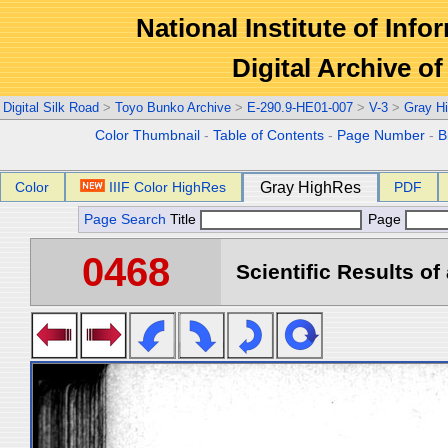
National Institute of Info
Digital Archive 
Digital Silk Road
>
Toyo Bunko Archive
>
E-290.9-HE01-007
>
V-3
>
Gray H
Color Thumbnail
-
Table of Contents
-
Page Number
-
B
Color
IIIF Color HighRes
Gray HighRes
PDF
Page Search
Title
Page
0468
Scientific Results of