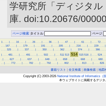
学研究所「ディジタル
庫. doi:10.20676/0000
ページ検索
タイトル
ページ
1
.
.
.
.
|
.
.
.
.
16
.
.
.
.
|
.
.
.
.
26
.
.
.
.
|
.
.
.
.
36
.
.
.
.
|
.
.
.
.
47
.
.
.
.
|
.
.
.
.
61
.
.
.
.
|
.
.
.
.
72
.
.
.
.
.
.
167
.
.
.
.
|
.
.
.
.
179
.
.
.
.
|
.
.
.
.
191
.
.
.
.
|
.
.
.
.
205
.
.
.
.
|
.
.
.
.
216
.
.
.
.
|
.
.
.
.
229
.
.
.
.
|
.
.
.
.
325
.
.
.
.
|
.
.
.
.
337
.
.
.
.
|
.
.
.
.
350
.
.
.
.
|
.
.
.
.
362
.
.
.
.
|
.
.
.
.
374
.
.
.
.
|
.
.
.
.
386
.
.
.
.
514
|
.
.
.
.
481
.
.
.
.
|
.
.
.
.
491
.
.
.
.
|
.
.
.
.
502
.
.
.
.
|
.
.
.
511
513
515
516
.
|
.
.
.
.
524
.
.
.
|
.
.
.
.
627
.
.
.
.
|
.
.
.
.
637
.
.
.
.
|
.
.
.
.
648
.
.
.
.
|
.
.
.
.
658
.
.
.
.
|
.
.
.
.
668
.
.
.
.
|
.
.
.
.
680
.
.
.
.
|
.
.
.
.
772
.
.
.
.
|
.
.
.
.
782
.
.
.
.
|
.
.
.
.
792
.
.
.
.
|
.
.
.
.
802
.
.
.
.
|
.
.
.
.
813
.
.
.
.
|
.
.
.
.
826
.
書籍リスト
|
全文検索
|
画像検索
|
地図
Copyright (C) 2003-2026
National Institute of Inform
本ウェブサイトに掲載するデジタ