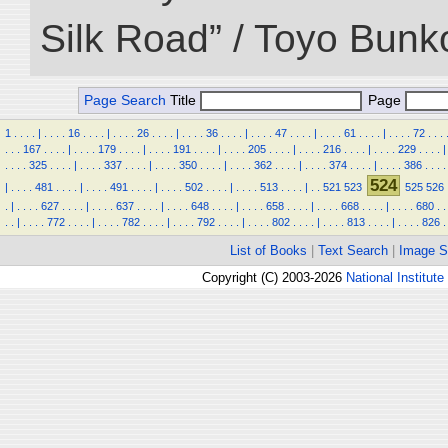
Silk Road” / Toyo Bunk
Page Search
Title
Page
1
.
.
.
.
|
.
.
.
.
16
.
.
.
.
|
.
.
.
.
26
.
.
.
.
|
.
.
.
.
36
.
.
.
.
|
.
.
.
.
47
.
.
.
.
|
.
.
.
.
61
.
.
.
.
|
.
.
.
.
72
.
.
.
.
.
.
167
.
.
.
.
|
.
.
.
.
179
.
.
.
.
|
.
.
.
.
191
.
.
.
.
|
.
.
.
.
205
.
.
.
.
|
.
.
.
.
216
.
.
.
.
|
.
.
.
.
229
.
.
.
.
|
.
.
.
.
325
.
.
.
.
|
.
.
.
.
337
.
.
.
.
|
.
.
.
.
350
.
.
.
.
|
.
.
.
.
362
.
.
.
.
|
.
.
.
.
374
.
.
.
.
|
.
.
.
.
386
.
.
.
.
524
|
.
.
.
.
481
.
.
.
.
|
.
.
.
.
491
.
.
.
.
|
.
.
.
.
502
.
.
.
.
|
.
.
.
.
513
.
.
.
.
|
.
.
521
523
525
526
.
|
.
.
.
.
627
.
.
.
.
|
.
.
.
.
637
.
.
.
.
|
.
.
.
.
648
.
.
.
.
|
.
.
.
.
658
.
.
.
.
|
.
.
.
.
668
.
.
.
.
|
.
.
.
.
680
.
.
.
.
|
.
.
.
.
772
.
.
.
.
|
.
.
.
.
782
.
.
.
.
|
.
.
.
.
792
.
.
.
.
|
.
.
.
.
802
.
.
.
.
|
.
.
.
.
813
.
.
.
.
|
.
.
.
.
826
.
List of Books
|
Text Search
|
Image S
Copyright (C) 2003-2026
National Institute