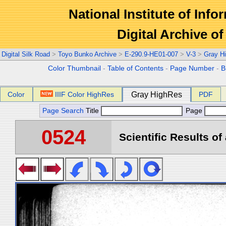
National Institute of Info
Digital Archive 
Digital Silk Road
>
Toyo Bunko Archive
>
E-290.9-HE01-007
>
V-3
>
Gray H
Color Thumbnail
-
Table of Contents
-
Page Number
-
B
Color
IIIF Color HighRes
Gray HighRes
PDF
Page Search
Title
Page
0524
Scientific Results of