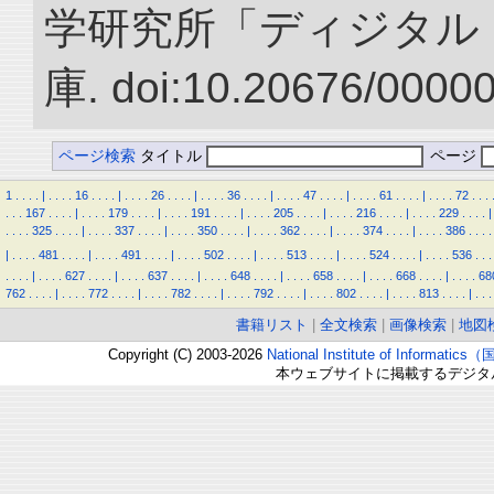
学研究所「ディジタル
庫. doi:10.20676/0000
ページ検索
タイトル
ページ
1
.
.
.
.
|
.
.
.
.
16
.
.
.
.
|
.
.
.
.
26
.
.
.
.
|
.
.
.
.
36
.
.
.
.
|
.
.
.
.
47
.
.
.
.
|
.
.
.
.
61
.
.
.
.
|
.
.
.
.
72
.
.
.
.
.
.
167
.
.
.
.
|
.
.
.
.
179
.
.
.
.
|
.
.
.
.
191
.
.
.
.
|
.
.
.
.
205
.
.
.
.
|
.
.
.
.
216
.
.
.
.
|
.
.
.
.
229
.
.
.
.
|
.
.
.
.
325
.
.
.
.
|
.
.
.
.
337
.
.
.
.
|
.
.
.
.
350
.
.
.
.
|
.
.
.
.
362
.
.
.
.
|
.
.
.
.
374
.
.
.
.
|
.
.
.
.
386
.
.
.
.
|
.
.
.
.
481
.
.
.
.
|
.
.
.
.
491
.
.
.
.
|
.
.
.
.
502
.
.
.
.
|
.
.
.
.
513
.
.
.
.
|
.
.
.
.
524
.
.
.
.
|
.
.
.
.
536
.
.
.
.
.
.
.
|
.
.
.
.
627
.
.
.
.
|
.
.
.
.
637
.
.
.
.
|
.
.
.
.
648
.
.
.
.
|
.
.
.
.
658
.
.
.
.
|
.
.
.
.
668
.
.
.
.
|
.
.
.
.
68
762
.
.
.
.
|
.
.
.
.
772
.
.
.
.
|
.
.
.
.
782
.
.
.
.
|
.
.
.
.
792
.
.
.
.
|
.
.
.
.
802
.
.
.
.
|
.
.
.
.
813
.
.
.
.
|
.
.
.
書籍リスト
|
全文検索
|
画像検索
|
地図
Copyright (C) 2003-2026
National Institute of Inform
本ウェブサイトに掲載するデジタ