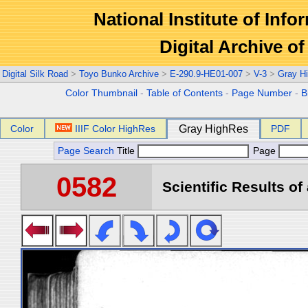
National Institute of Info
Digital Archive 
Digital Silk Road
>
Toyo Bunko Archive
>
E-290.9-HE01-007
>
V-3
>
Gray H
Color Thumbnail
-
Table of Contents
-
Page Number
-
B
Color
IIIF Color HighRes
Gray HighRes
PDF
Page Search
Title
Page
0582
Scientific Results of