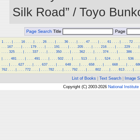
Silk Road” / Toyo Bunk
Page Search
Title
Page
1
.
.
.
.
|
.
.
.
.
16
.
.
.
.
|
.
.
.
.
26
.
.
.
.
|
.
.
.
.
36
.
.
.
.
|
.
.
.
.
47
.
.
.
.
|
.
.
.
.
61
.
.
.
.
|
.
.
.
.
72
.
.
.
.
.
.
167
.
.
.
.
|
.
.
.
.
179
.
.
.
.
|
.
.
.
.
191
.
.
.
.
|
.
.
.
.
205
.
.
.
.
|
.
.
.
.
216
.
.
.
.
|
.
.
.
.
229
.
.
.
.
|
.
.
.
.
325
.
.
.
.
|
.
.
.
.
337
.
.
.
.
|
.
.
.
.
350
.
.
.
.
|
.
.
.
.
362
.
.
.
.
|
.
.
.
.
374
.
.
.
.
|
.
.
.
.
386
.
.
.
.
|
.
.
.
.
481
.
.
.
.
|
.
.
.
.
491
.
.
.
.
|
.
.
.
.
502
.
.
.
.
|
.
.
.
.
513
.
.
.
.
|
.
.
.
.
524
.
.
.
.
|
.
.
.
.
536
.
.
.
.
.
.
.
|
.
.
.
.
627
.
.
.
.
|
.
.
.
.
637
.
.
.
.
|
.
.
.
.
648
.
.
.
.
|
.
.
.
.
658
.
.
.
.
|
.
.
.
.
668
.
.
.
.
|
.
.
.
.
68
762
.
.
.
.
|
.
.
.
.
772
.
.
.
.
|
.
.
.
.
782
.
.
.
.
|
.
.
.
.
792
.
.
.
.
|
.
.
.
.
802
.
.
.
.
|
.
.
.
.
813
.
.
.
.
|
.
.
.
List of Books
|
Text Search
|
Image S
Copyright (C) 2003-2026
National Institute