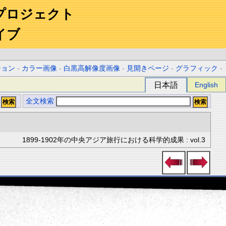
プロジェクト
イブ
ション
-
カラー画像
-
白黒高解像度画像
-
見開きページ
-
グラフィック
-
日本語
English
全文検索
1899-1902年の中央アジア旅行における科学的成果 : vol.3