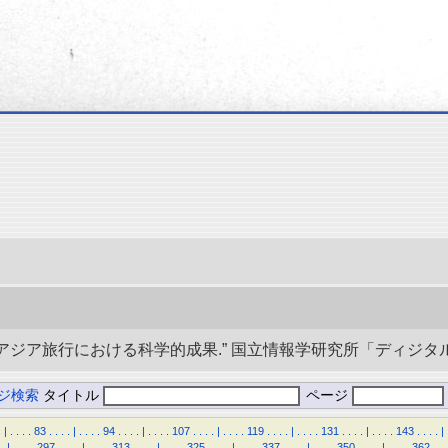
央アジア旅行における科学的成果.” 国立情報学研究所「ディジタル・シルクロ
ジ検索
タイトル
ページ
.
|
.
.
.
.
83
.
.
.
.
|
.
.
.
.
94
.
.
.
.
|
.
.
.
.
107
.
.
.
.
|
.
.
.
.
119
.
.
.
.
|
.
.
.
.
131
.
.
.
.
|
.
.
.
.
143
.
.
.
.
|
.
|
.
.
.
.
297
.
.
.
.
|
.
.
.
.
313
.
.
.
.
|
.
.
.
.
325
.
.
.
.
|
.
.
.
.
337
.
.
.
.
|
.
.
.
.
350
.
.
.
.
|
.
.
.
.
362
.
.
.