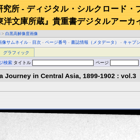
研究所 - ディジタル・シルクロード・
東洋文庫所蔵』貴重書デジタルアーカ
3
>
白黒高解像度画像
画像サムネイル
-
目次
-
ページ番号
-
書誌情報（メタデータ）
-
キャプ
グラフィック
ジ検索
タイトル
ページ
 a Journey in Central Asia, 1899-1902 : vol.3