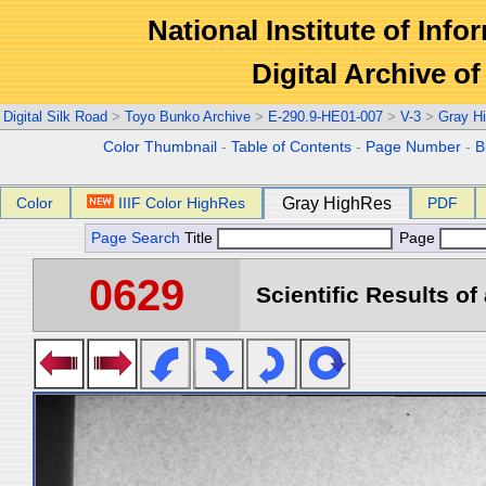
National Institute of Info
Digital Archive 
Digital Silk Road
>
Toyo Bunko Archive
>
E-290.9-HE01-007
>
V-3
>
Gray H
Color Thumbnail
-
Table of Contents
-
Page Number
-
B
Color
IIIF Color HighRes
Gray HighRes
PDF
Page Search
Title
Page
0629
Scientific Results of