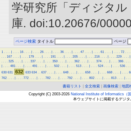
学研究所「ディジタル
庫. doi:10.20676/0000
ページ検索
タイトル
ページ
1
.
.
.
.
|
.
.
.
.
16
.
.
.
.
|
.
.
.
.
26
.
.
.
.
|
.
.
.
.
36
.
.
.
.
|
.
.
.
.
47
.
.
.
.
|
.
.
.
.
61
.
.
.
.
|
.
.
.
.
72
.
.
.
.
.
.
167
.
.
.
.
|
.
.
.
.
179
.
.
.
.
|
.
.
.
.
191
.
.
.
.
|
.
.
.
.
205
.
.
.
.
|
.
.
.
.
216
.
.
.
.
|
.
.
.
.
229
.
.
.
.
|
.
.
.
.
325
.
.
.
.
|
.
.
.
.
337
.
.
.
.
|
.
.
.
.
350
.
.
.
.
|
.
.
.
.
362
.
.
.
.
|
.
.
.
.
374
.
.
.
.
|
.
.
.
.
386
.
.
.
.
|
.
.
.
.
481
.
.
.
.
|
.
.
.
.
491
.
.
.
.
|
.
.
.
.
502
.
.
.
.
|
.
.
.
.
513
.
.
.
.
|
.
.
.
.
524
.
.
.
.
|
.
.
.
.
536
.
.
.
632
630
631
633
634
.
.
637
.
.
.
.
|
.
.
.
.
648
.
.
.
.
|
.
.
.
.
658
.
.
.
.
|
.
.
.
.
668
.
.
.
.
|
.
.
.
.
6
762
.
.
.
.
|
.
.
.
.
772
.
.
.
.
|
.
.
.
.
782
.
.
.
.
|
.
.
.
.
792
.
.
.
.
|
.
.
.
.
802
.
.
.
.
|
.
.
.
.
813
.
.
.
.
|
.
.
.
書籍リスト
|
全文検索
|
画像検索
|
地図
Copyright (C) 2003-2026
National Institute of Inform
本ウェブサイトに掲載するデジタ