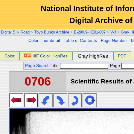
National Institute of Info
Digital Archive 
Digital Silk Road
>
Toyo Bunko Archive
>
E-290.9-HE01-007
>
V-3
>
Gray H
Color Thumbnail
-
Table of Contents
-
Page Number
-
B
Color
IIIF Color HighRes
Gray HighRes
PDF
Page Search
Title
Page
0706
Scientific Results of