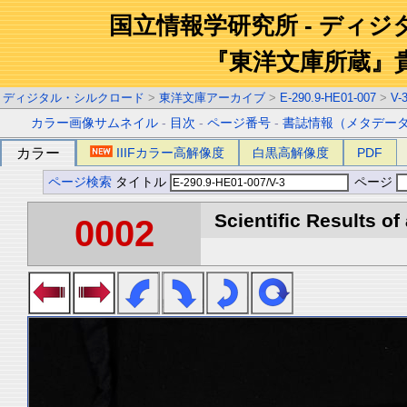
国立情報学研究所 - ディ
『東洋文庫所蔵』
ディジタル・シルクロード
>
東洋文庫アーカイブ
>
E-290.9-HE01-007
>
V-
カラー画像サムネイル
-
目次
-
ページ番号
-
書誌情報（メタデー
カラー
IIIFカラー高解像度
白黒高解像度
PDF
ページ検索
タイトル
ページ
Scientific Results of
0002