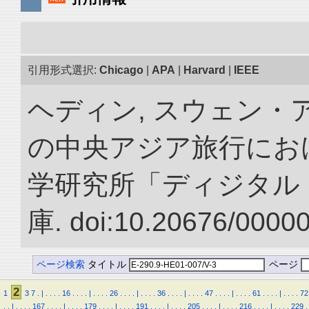
引用形式選択:
Chicago
|
APA
|
Harvard
|
IEEE
ヘディン, スウェン・アン
の中央アジア旅行におけ
学研究所「ディジタル
庫. doi:10.20676/0000
ページ検索
タイトル
ページ
2
1
3
7
.
|
.
.
.
.
16
.
.
.
.
|
.
.
.
.
26
.
.
.
.
|
.
.
.
.
36
.
.
.
.
|
.
.
.
.
47
.
.
.
.
|
.
.
.
.
61
.
.
.
.
|
.
.
.
.
72
.
.
|
.
.
.
.
167
.
.
.
.
|
.
.
.
.
179
.
.
.
.
|
.
.
.
.
191
.
.
.
.
|
.
.
.
.
205
.
.
.
.
|
.
.
.
.
216
.
.
.
.
|
.
.
.
.
229
.