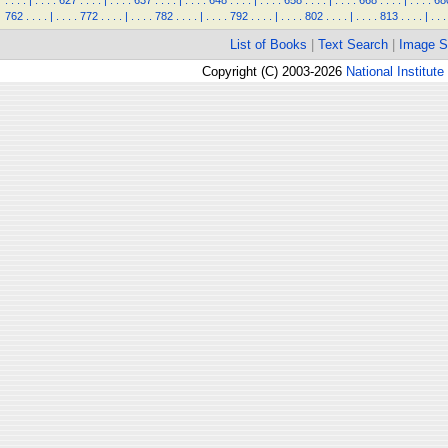
.
.
.
.
|
.
.
.
.
627
.
.
.
.
|
.
.
.
.
637
.
.
.
.
|
.
.
.
.
648
.
.
.
.
|
.
.
.
.
658
.
.
.
.
|
.
.
.
.
668
.
.
.
.
|
.
.
.
.
68
762
.
.
.
.
|
.
.
.
.
772
.
.
.
.
|
.
.
.
.
782
.
.
.
.
|
.
.
.
.
792
.
.
.
.
|
.
.
.
.
802
.
.
.
.
|
.
.
.
.
813
.
.
.
.
|
.
.
.
List of Books
|
Text Search
|
Image S
Copyright (C) 2003-2026
National Institute