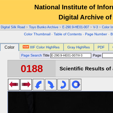
National Institute of Info
Digital Archive 
Digital Silk Road
>
Toyo Bunko Archive
>
E-290.9-HE01-007
>
V-3
>
Color 
Color Thumbnail
-
Table of Contents
-
Page Number
-
B
Color
IIIF Color HighRes
Gray HighRes
PDF
Page Search
Title
Page
0188
Scientific Results of