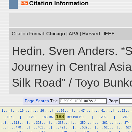
Citation Information
Citation Format:
Chicago
|
APA
|
Harvard
|
IEEE
Hedin, Sven Anders. “Sc
Journey in Central Asia
Silk Road” / Toyo Bunk
Page Search
Title
Page
1
.
.
.
.
|
.
.
.
.
16
.
.
.
.
|
.
.
.
.
26
.
.
.
.
|
.
.
.
.
36
.
.
.
.
|
.
.
.
.
47
.
.
.
.
|
.
.
.
.
61
.
.
.
.
|
.
.
.
.
72
.
.
.
188
.
.
.
167
.
.
.
.
|
.
.
.
.
179
.
.
.
.
186
187
189
190
191
.
.
.
.
|
.
.
.
.
205
.
.
.
.
|
.
.
.
.
216
.
.
.
.
|
.
.
.
.
313
.
.
.
.
|
.
.
.
.
325
.
.
.
.
|
.
.
.
.
337
.
.
.
.
|
.
.
.
.
350
.
.
.
.
|
.
.
.
.
362
.
.
.
.
|
.
.
.
.
374
.
.
.
.
|
.
.
.
.
470
.
.
.
.
|
.
.
.
.
481
.
.
.
.
|
.
.
.
.
491
.
.
.
.
|
.
.
.
.
502
.
.
.
.
|
.
.
.
.
513
.
.
.
.
|
.
.
.
.
524