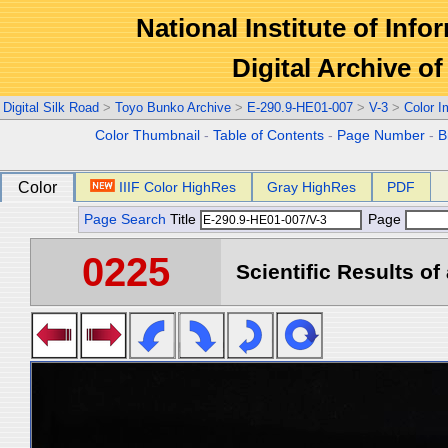
National Institute of Info
Digital Archive 
Digital Silk Road
>
Toyo Bunko Archive
>
E-290.9-HE01-007
>
V-3
>
Color 
Color Thumbnail
-
Table of Contents
-
Page Number
-
B
Color
IIIF Color HighRes
Gray HighRes
PDF
Page Search
Title
Page
0225
Scientific Results of