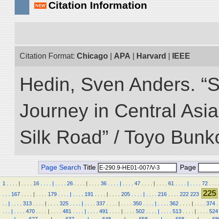
Citation Information
Citation Format:
Chicago
|
APA
|
Harvard
|
IEEE
Hedin, Sven Anders. “Sc
Journey in Central Asia
Silk Road” / Toyo Bunk
Page Search
Title
Page
1
.
.
.
.
|
.
.
.
.
16
.
.
.
.
|
.
.
.
.
26
.
.
.
.
|
.
.
.
.
36
.
.
.
.
|
.
.
.
.
47
.
.
.
.
|
.
.
.
.
61
.
.
.
.
|
.
.
.
.
72
.
.
.
225
.
.
.
167
.
.
.
.
|
.
.
.
.
179
.
.
.
.
|
.
.
.
.
191
.
.
.
.
|
.
.
.
.
205
.
.
.
.
|
.
.
.
.
216
.
.
.
.
222
223
.
.
|
.
.
.
.
313
.
.
.
.
|
.
.
.
.
325
.
.
.
.
|
.
.
.
.
337
.
.
.
.
|
.
.
.
.
350
.
.
.
.
|
.
.
.
.
362
.
.
.
.
|
.
.
.
.
374
.
.
.
.
|
.
.
.
.
470
.
.
.
.
|
.
.
.
.
481
.
.
.
.
|
.
.
.
.
491
.
.
.
.
|
.
.
.
.
502
.
.
.
.
|
.
.
.
.
513
.
.
.
.
|
.
.
.
.
524