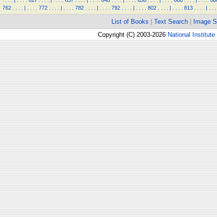
.
.
.
.
|
.
.
.
.
627
.
.
.
.
|
.
.
.
.
637
.
.
.
.
|
.
.
.
.
648
.
.
.
.
|
.
.
.
.
658
.
.
.
.
|
.
.
.
.
668
.
.
.
.
|
.
.
.
.
68
762
.
.
.
.
|
.
.
.
.
772
.
.
.
.
|
.
.
.
.
782
.
.
.
.
|
.
.
.
.
792
.
.
.
.
|
.
.
.
.
802
.
.
.
.
|
.
.
.
.
813
.
.
.
.
|
.
.
.
List of Books
|
Text Search
|
Image S
Copyright (C) 2003-2026
National Institute