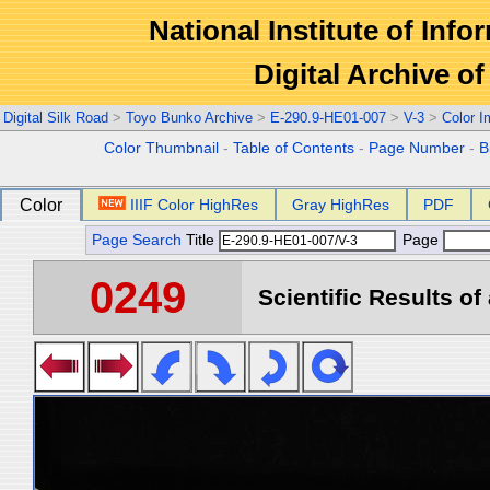
National Institute of Info
Digital Archive 
Digital Silk Road
>
Toyo Bunko Archive
>
E-290.9-HE01-007
>
V-3
>
Color 
Color Thumbnail
-
Table of Contents
-
Page Number
-
B
Color
IIIF Color HighRes
Gray HighRes
PDF
Page Search
Title
Page
0249
Scientific Results of