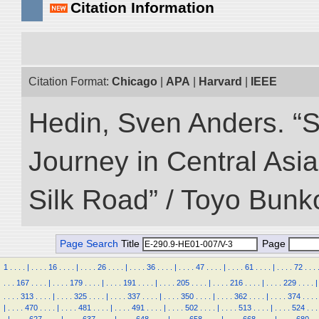
Citation Information
Citation Format:
Chicago
|
APA
|
Harvard
|
IEEE
Hedin, Sven Anders. “Sc
Journey in Central Asia
Silk Road” / Toyo Bunk
Page Search
Title
Page
1
.
.
.
.
|
.
.
.
.
16
.
.
.
.
|
.
.
.
.
26
.
.
.
.
|
.
.
.
.
36
.
.
.
.
|
.
.
.
.
47
.
.
.
.
|
.
.
.
.
61
.
.
.
.
|
.
.
.
.
72
.
.
.
.
.
.
167
.
.
.
.
|
.
.
.
.
179
.
.
.
.
|
.
.
.
.
191
.
.
.
.
|
.
.
.
.
205
.
.
.
.
|
.
.
.
.
216
.
.
.
.
|
.
.
.
.
229
.
.
.
.
|
.
.
.
.
313
.
.
.
.
|
.
.
.
.
325
.
.
.
.
|
.
.
.
.
337
.
.
.
.
|
.
.
.
.
350
.
.
.
.
|
.
.
.
.
362
.
.
.
.
|
.
.
.
.
374
.
.
.
.
|
.
.
.
.
470
.
.
.
.
|
.
.
.
.
481
.
.
.
.
|
.
.
.
.
491
.
.
.
.
|
.
.
.
.
502
.
.
.
.
|
.
.
.
.
513
.
.
.
.
|
.
.
.
.
524
.
.
.