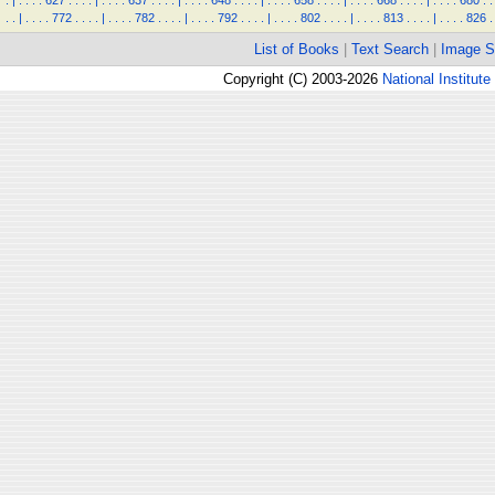
.
|
.
.
.
.
627
.
.
.
.
|
.
.
.
.
637
.
.
.
.
|
.
.
.
.
648
.
.
.
.
|
.
.
.
.
658
.
.
.
.
|
.
.
.
.
668
.
.
.
.
|
.
.
.
.
680
.
.
.
.
|
.
.
.
.
772
.
.
.
.
|
.
.
.
.
782
.
.
.
.
|
.
.
.
.
792
.
.
.
.
|
.
.
.
.
802
.
.
.
.
|
.
.
.
.
813
.
.
.
.
|
.
.
.
.
826
.
List of Books
|
Text Search
|
Image S
Copyright (C) 2003-2026
National Institute