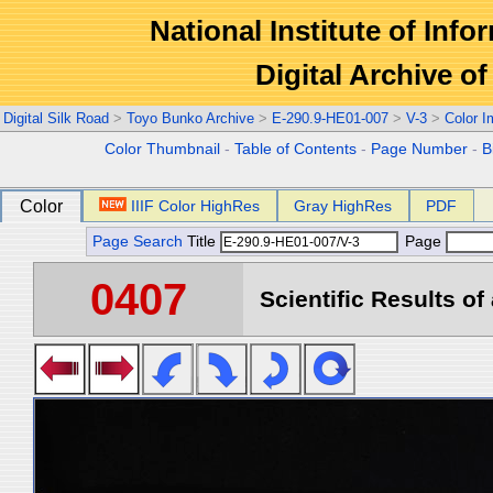
National Institute of Info
Digital Archive 
Digital Silk Road
>
Toyo Bunko Archive
>
E-290.9-HE01-007
>
V-3
>
Color 
Color Thumbnail
-
Table of Contents
-
Page Number
-
B
Color
IIIF Color HighRes
Gray HighRes
PDF
Page Search
Title
Page
0407
Scientific Results of