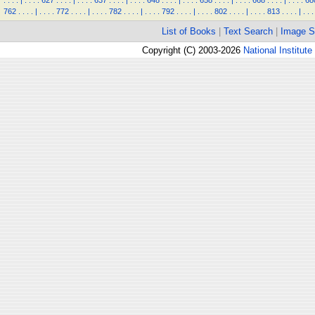
.
.
.
.
|
.
.
.
.
627
.
.
.
.
|
.
.
.
.
637
.
.
.
.
|
.
.
.
.
648
.
.
.
.
|
.
.
.
.
658
.
.
.
.
|
.
.
.
.
668
.
.
.
.
|
.
.
.
.
68
762
.
.
.
.
|
.
.
.
.
772
.
.
.
.
|
.
.
.
.
782
.
.
.
.
|
.
.
.
.
792
.
.
.
.
|
.
.
.
.
802
.
.
.
.
|
.
.
.
.
813
.
.
.
.
|
.
.
.
List of Books
|
Text Search
|
Image S
Copyright (C) 2003-2026
National Institute