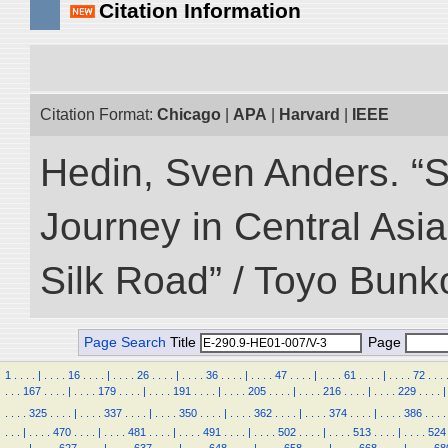
Citation Information
Citation Format:
Chicago
|
APA
|
Harvard
|
IEEE
Hedin, Sven Anders. “Sc
Journey in Central Asia
Silk Road” / Toyo Bunk
Page Search
Title
Page
1
.
.
.
.
|
.
.
.
.
16
.
.
.
.
|
.
.
.
.
26
.
.
.
.
|
.
.
.
.
36
.
.
.
.
|
.
.
.
.
47
.
.
.
.
|
.
.
.
.
61
.
.
.
.
|
.
.
.
.
72
.
.
.
.
.
.
167
.
.
.
.
|
.
.
.
.
179
.
.
.
.
|
.
.
.
.
191
.
.
.
.
|
.
.
.
.
205
.
.
.
.
|
.
.
.
.
216
.
.
.
.
|
.
.
.
.
229
.
.
.
.
|
.
.
.
.
325
.
.
.
.
|
.
.
.
.
337
.
.
.
.
|
.
.
.
.
350
.
.
.
.
|
.
.
.
.
362
.
.
.
.
|
.
.
.
.
374
.
.
.
.
|
.
.
.
.
386
.
.
.
.
.
.
.
|
.
.
.
.
470
.
.
.
.
|
.
.
.
.
481
.
.
.
.
|
.
.
.
.
491
.
.
.
.
|
.
.
.
.
502
.
.
.
.
|
.
.
.
.
513
.
.
.
.
|
.
.
.
.
524