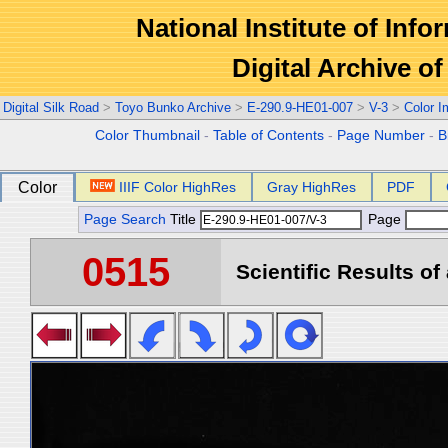
National Institute of Info
Digital Archive 
Digital Silk Road
>
Toyo Bunko Archive
>
E-290.9-HE01-007
>
V-3
>
Color 
Color Thumbnail
-
Table of Contents
-
Page Number
-
B
Color
IIIF Color HighRes
Gray HighRes
PDF
Page Search
Title
Page
0515
Scientific Results of