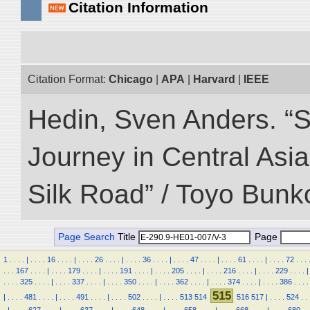
Citation Information
Citation Format:
Chicago
|
APA
|
Harvard
|
IEEE
Hedin, Sven Anders. “Sc
Journey in Central Asia
Silk Road” / Toyo Bunk
Page Search
Title
Page
1
.
.
.
.
|
.
.
.
.
16
.
.
.
.
|
.
.
.
.
26
.
.
.
.
|
.
.
.
.
36
.
.
.
.
|
.
.
.
.
47
.
.
.
.
|
.
.
.
.
61
.
.
.
.
|
.
.
.
.
72
.
.
.
.
.
.
167
.
.
.
.
|
.
.
.
.
179
.
.
.
.
|
.
.
.
.
191
.
.
.
.
|
.
.
.
.
205
.
.
.
.
|
.
.
.
.
216
.
.
.
.
|
.
.
.
.
229
.
.
.
.
|
.
.
.
.
325
.
.
.
.
|
.
.
.
.
337
.
.
.
.
|
.
.
.
.
350
.
.
.
.
|
.
.
.
.
362
.
.
.
.
|
.
.
.
.
374
.
.
.
.
|
.
.
.
.
386
.
.
.
.
515
|
.
.
.
.
481
.
.
.
.
|
.
.
.
.
491
.
.
.
.
|
.
.
.
.
502
.
.
.
.
|
.
.
.
.
513
514
516
517
|
.
.
.
.
524
.
.