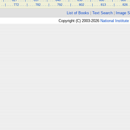
.
|
.
.
.
.
627
.
.
.
.
|
.
.
.
.
637
.
.
.
.
|
.
.
.
.
648
.
.
.
.
|
.
.
.
.
658
.
.
.
.
|
.
.
.
.
668
.
.
.
.
|
.
.
.
.
680
.
.
.
.
|
.
.
.
.
772
.
.
.
.
|
.
.
.
.
782
.
.
.
.
|
.
.
.
.
792
.
.
.
.
|
.
.
.
.
802
.
.
.
.
|
.
.
.
.
813
.
.
.
.
|
.
.
.
.
826
.
List of Books
|
Text Search
|
Image S
Copyright (C) 2003-2026
National Institute