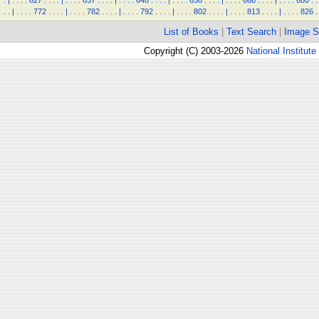
.
|
.
.
.
.
627
.
.
.
.
|
.
.
.
.
637
.
.
.
.
|
.
.
.
.
648
.
.
.
.
|
.
.
.
.
658
.
.
.
.
|
.
.
.
.
668
.
.
.
.
|
.
.
.
.
680
.
.
.
.
|
.
.
.
.
772
.
.
.
.
|
.
.
.
.
782
.
.
.
.
|
.
.
.
.
792
.
.
.
.
|
.
.
.
.
802
.
.
.
.
|
.
.
.
.
813
.
.
.
.
|
.
.
.
.
826
.
List of Books
|
Text Search
|
Image S
Copyright (C) 2003-2026
National Institute