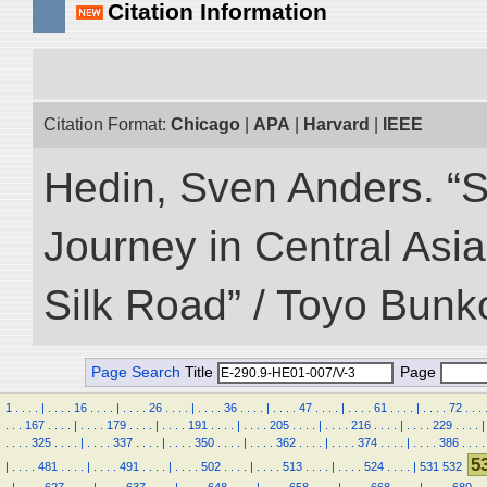
Citation Information
Citation Format:
Chicago
|
APA
|
Harvard
|
IEEE
Hedin, Sven Anders. “Sc
Journey in Central Asia
Silk Road” / Toyo Bunk
Page Search
Title
Page
1
.
.
.
.
|
.
.
.
.
16
.
.
.
.
|
.
.
.
.
26
.
.
.
.
|
.
.
.
.
36
.
.
.
.
|
.
.
.
.
47
.
.
.
.
|
.
.
.
.
61
.
.
.
.
|
.
.
.
.
72
.
.
.
.
.
.
167
.
.
.
.
|
.
.
.
.
179
.
.
.
.
|
.
.
.
.
191
.
.
.
.
|
.
.
.
.
205
.
.
.
.
|
.
.
.
.
216
.
.
.
.
|
.
.
.
.
229
.
.
.
.
|
.
.
.
.
325
.
.
.
.
|
.
.
.
.
337
.
.
.
.
|
.
.
.
.
350
.
.
.
.
|
.
.
.
.
362
.
.
.
.
|
.
.
.
.
374
.
.
.
.
|
.
.
.
.
386
.
.
.
.
5
|
.
.
.
.
481
.
.
.
.
|
.
.
.
.
491
.
.
.
.
|
.
.
.
.
502
.
.
.
.
|
.
.
.
.
513
.
.
.
.
|
.
.
.
.
524
.
.
.
.
|
531
532