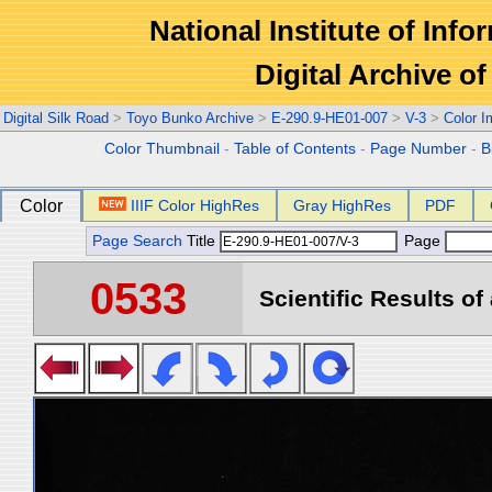
National Institute of Info
Digital Archive 
Digital Silk Road
>
Toyo Bunko Archive
>
E-290.9-HE01-007
>
V-3
>
Color 
Color Thumbnail
-
Table of Contents
-
Page Number
-
B
Color
IIIF Color HighRes
Gray HighRes
PDF
Page Search
Title
Page
0533
Scientific Results of