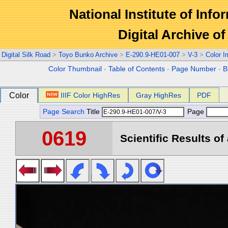
National Institute of Info
Digital Archive 
Digital Silk Road
>
Toyo Bunko Archive
>
E-290.9-HE01-007
>
V-3
>
Color 
Color Thumbnail
-
Table of Contents
-
Page Number
-
B
Color
IIIF Color HighRes
Gray HighRes
PDF
Page Search
Title
Page
0619
Scientific Results of