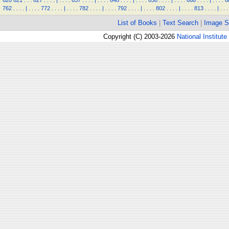
620
621
.
.
.
627
.
.
.
.
|
.
.
.
.
637
.
.
.
.
|
.
.
.
.
648
.
.
.
.
|
.
.
.
.
658
.
.
.
.
|
.
.
.
.
668
.
.
.
.
|
.
.
.
.
6
762
.
.
.
.
|
.
.
.
.
772
.
.
.
.
|
.
.
.
.
782
.
.
.
.
|
.
.
.
.
792
.
.
.
.
|
.
.
.
.
802
.
.
.
.
|
.
.
.
.
813
.
.
.
.
|
.
.
.
List of Books
|
Text Search
|
Image S
Copyright (C) 2003-2026
National Institute