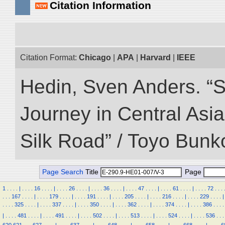
Citation Information
Citation Format:
Chicago
|
APA
|
Harvard
|
IEEE
Hedin, Sven Anders. “Sc
Journey in Central Asia
Silk Road” / Toyo Bunk
Page Search
Title
Page
1
.
.
.
.
|
.
.
.
.
16
.
.
.
.
|
.
.
.
.
26
.
.
.
.
|
.
.
.
.
36
.
.
.
.
|
.
.
.
.
47
.
.
.
.
|
.
.
.
.
61
.
.
.
.
|
.
.
.
.
72
.
.
.
.
.
.
167
.
.
.
.
|
.
.
.
.
179
.
.
.
.
|
.
.
.
.
191
.
.
.
.
|
.
.
.
.
205
.
.
.
.
|
.
.
.
.
216
.
.
.
.
|
.
.
.
.
229
.
.
.
.
|
.
.
.
.
325
.
.
.
.
|
.
.
.
.
337
.
.
.
.
|
.
.
.
.
350
.
.
.
.
|
.
.
.
.
362
.
.
.
.
|
.
.
.
.
374
.
.
.
.
|
.
.
.
.
386
.
.
.
.
|
.
.
.
.
481
.
.
.
.
|
.
.
.
.
491
.
.
.
.
|
.
.
.
.
502
.
.
.
.
|
.
.
.
.
513
.
.
.
.
|
.
.
.
.
524
.
.
.
.
|
.
.
.
.
536
.
.
.