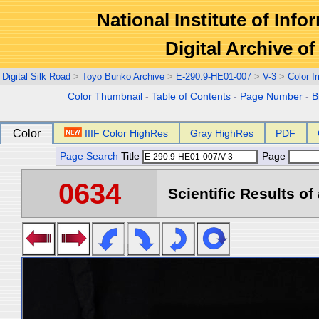
National Institute of Info
Digital Archive 
Digital Silk Road
>
Toyo Bunko Archive
>
E-290.9-HE01-007
>
V-3
>
Color 
Color Thumbnail
-
Table of Contents
-
Page Number
-
B
Color
IIIF Color HighRes
Gray HighRes
PDF
Page Search
Title
Page
0634
Scientific Results of