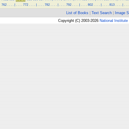
762
.
.
.
.
|
.
.
.
.
772
.
.
.
.
|
.
.
.
.
782
.
.
.
.
|
.
.
.
.
792
.
.
.
.
|
.
.
.
.
802
.
.
.
.
|
.
.
.
.
813
.
.
.
.
|
.
.
.
List of Books
|
Text Search
|
Image S
Copyright (C) 2003-2026
National Institute