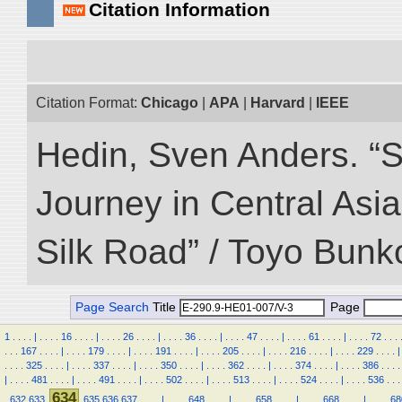
Citation Information
Citation Format:
Chicago
|
APA
|
Harvard
|
IEEE
Hedin, Sven Anders. “Sc
Journey in Central Asia
Silk Road” / Toyo Bunk
Page Search
Title
Page
1
.
.
.
.
|
.
.
.
.
16
.
.
.
.
|
.
.
.
.
26
.
.
.
.
|
.
.
.
.
36
.
.
.
.
|
.
.
.
.
47
.
.
.
.
|
.
.
.
.
61
.
.
.
.
|
.
.
.
.
72
.
.
.
.
.
.
167
.
.
.
.
|
.
.
.
.
179
.
.
.
.
|
.
.
.
.
191
.
.
.
.
|
.
.
.
.
205
.
.
.
.
|
.
.
.
.
216
.
.
.
.
|
.
.
.
.
229
.
.
.
.
|
.
.
.
.
325
.
.
.
.
|
.
.
.
.
337
.
.
.
.
|
.
.
.
.
350
.
.
.
.
|
.
.
.
.
362
.
.
.
.
|
.
.
.
.
374
.
.
.
.
|
.
.
.
.
386
.
.
.
.
|
.
.
.
.
481
.
.
.
.
|
.
.
.
.
491
.
.
.
.
|
.
.
.
.
502
.
.
.
.
|
.
.
.
.
513
.
.
.
.
|
.
.
.
.
524
.
.
.
.
|
.
.
.
.
536
.
.
.
634
.
632
633
635
636
637
.
.
.
.
|
.
.
.
.
648
.
.
.
.
|
.
.
.
.
658
.
.
.
.
|
.
.
.
.
668
.
.
.
.
|
.
.
.
.
68