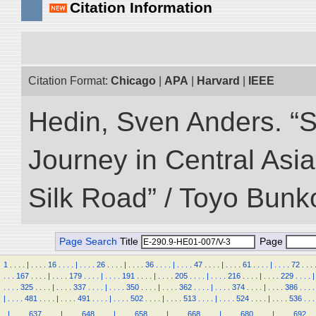
Citation Information
Citation Format:
Chicago
|
APA
|
Harvard
|
IEEE
Hedin, Sven Anders. “Sc
Journey in Central Asia
Silk Road” / Toyo Bunk
Page Search
Title
Page
1
.
.
.
.
|
.
.
.
.
16
.
.
.
.
|
.
.
.
.
26
.
.
.
.
|
.
.
.
.
36
.
.
.
.
|
.
.
.
.
47
.
.
.
.
|
.
.
.
.
61
.
.
.
.
|
.
.
.
.
72
.
.
.
.
.
.
167
.
.
.
.
|
.
.
.
.
179
.
.
.
.
|
.
.
.
.
191
.
.
.
.
|
.
.
.
.
205
.
.
.
.
|
.
.
.
.
216
.
.
.
.
|
.
.
.
.
229
.
.
.
.
|
.
.
.
.
325
.
.
.
.
|
.
.
.
.
337
.
.
.
.
|
.
.
.
.
350
.
.
.
.
|
.
.
.
.
362
.
.
.
.
|
.
.
.
.
374
.
.
.
.
|
.
.
.
.
386
.
.
.
.
|
.
.
.
.
481
.
.
.
.
|
.
.
.
.
491
.
.
.
.
|
.
.
.
.
502
.
.
.
.
|
.
.
.
.
513
.
.
.
.
|
.
.
.
.
524
.
.
.
.
|
.
.
.
.
536
.
.
.
.
|
.
.
.
.
637
.
.
.
.
|
.
.
.
.
648
.
.
.
.
|
.
.
.
.
658
.
.
.
.
|
.
.
.
.
668
.
.
.
.
|
.
.
.
.
680
.
.
.
.
|
.
.
.
.
692
.
.