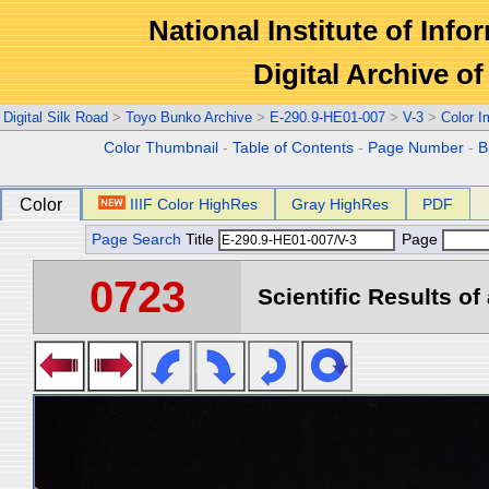
National Institute of Info
Digital Archive 
Digital Silk Road
>
Toyo Bunko Archive
>
E-290.9-HE01-007
>
V-3
>
Color 
Color Thumbnail
-
Table of Contents
-
Page Number
-
B
Color
IIIF Color HighRes
Gray HighRes
PDF
Page Search
Title
Page
0723
Scientific Results of