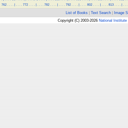
762
.
.
.
.
|
.
.
.
.
772
.
.
.
.
|
.
.
.
.
782
.
.
.
.
|
.
.
.
.
792
.
.
.
.
|
.
.
.
.
802
.
.
.
.
|
.
.
.
.
813
.
.
.
.
|
.
.
.
List of Books
|
Text Search
|
Image S
Copyright (C) 2003-2026
National Institute