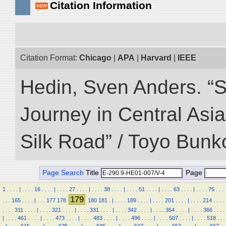
Citation Information
Citation Format:
Chicago
|
APA
|
Harvard
|
IEEE
Hedin, Sven Anders. “Sc
Journey in Central Asia
Silk Road” / Toyo Bunk
Page Search
Title
Page
1
.
.
.
.
|
.
.
.
.
16
.
.
.
.
|
.
.
.
.
27
.
.
.
.
|
.
.
.
.
38
.
.
.
.
|
.
.
.
.
51
.
.
.
.
|
.
.
.
.
63
.
.
.
.
|
.
.
.
.
75
.
.
.
179
.
.
.
165
.
.
.
.
|
.
.
.
177
178
180
181
.
|
.
.
.
.
189
.
.
.
.
|
.
.
.
.
201
.
.
.
.
|
.
.
.
.
214
.
.
.
.
.
.
.
.
311
.
.
.
.
|
.
.
.
.
321
.
.
.
.
|
.
.
.
.
331
.
.
.
.
|
.
.
.
.
342
.
.
.
.
|
.
.
.
.
354
.
.
.
.
|
.
.
.
.
366
.
.
.
.
|
.
.
.
.
461
.
.
.
.
|
.
.
.
.
473
.
.
.
.
|
.
.
.
.
483
.
.
.
.
|
.
.
.
.
496
.
.
.
.
|
.
.
.
.
507
.
.
.
.
|
.
.
.
.
518
.
.
.