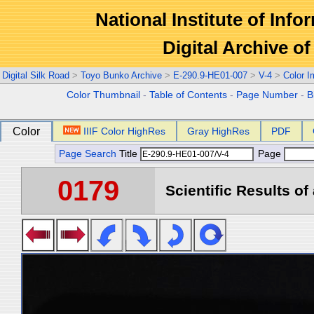
National Institute of Info
Digital Archive 
Digital Silk Road
>
Toyo Bunko Archive
>
E-290.9-HE01-007
>
V-4
>
Color 
Color Thumbnail
-
Table of Contents
-
Page Number
-
B
Color
IIIF Color HighRes
Gray HighRes
PDF
Page Search
Title
Page
0179
Scientific Results of