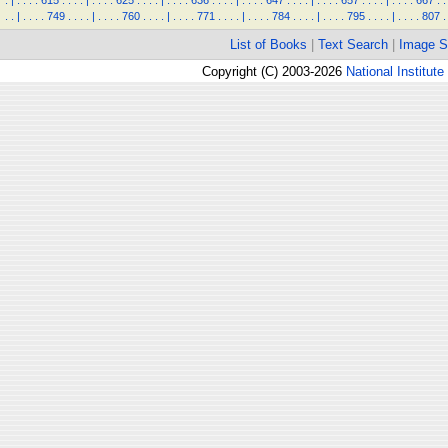
.
|
.
.
.
.
615
.
.
.
.
|
.
.
.
.
625
.
.
.
.
|
.
.
.
.
636
.
.
.
.
|
.
.
.
.
647
.
.
.
.
|
.
.
.
.
657
.
.
.
.
|
.
.
.
.
667
.
.
.
.
|
.
.
.
.
749
.
.
.
.
|
.
.
.
.
760
.
.
.
.
|
.
.
.
.
771
.
.
.
.
|
.
.
.
.
784
.
.
.
.
|
.
.
.
.
795
.
.
.
.
|
.
.
.
.
807
.
List of Books
|
Text Search
|
Image S
Copyright (C) 2003-2026
National Institute