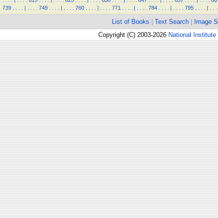
.
.
.
.
|
.
.
.
.
615
.
.
.
.
|
.
.
.
.
625
.
.
.
.
|
.
.
.
.
636
.
.
.
.
|
.
.
.
.
647
.
.
.
.
|
.
.
.
.
657
.
.
.
.
|
.
.
.
.
66
739
.
.
.
.
|
.
.
.
.
749
.
.
.
.
|
.
.
.
.
760
.
.
.
.
|
.
.
.
.
771
.
.
.
.
|
.
.
.
.
784
.
.
.
.
|
.
.
.
.
795
.
.
.
.
|
.
.
.
List of Books
|
Text Search
|
Image S
Copyright (C) 2003-2026
National Institute