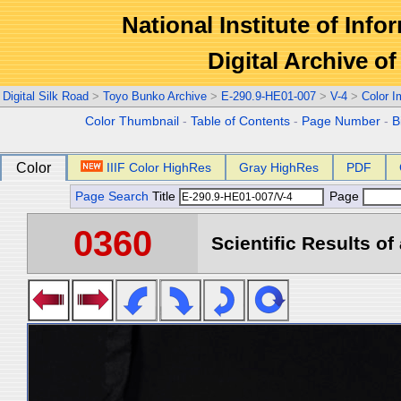
National Institute of Info
Digital Archive 
Digital Silk Road
>
Toyo Bunko Archive
>
E-290.9-HE01-007
>
V-4
>
Color 
Color Thumbnail
-
Table of Contents
-
Page Number
-
B
Color
IIIF Color HighRes
Gray HighRes
PDF
Page Search
Title
Page
0360
Scientific Results of