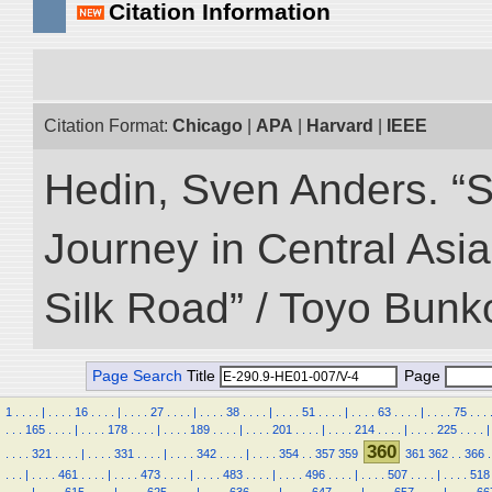
Citation Information
Citation Format:
Chicago
|
APA
|
Harvard
|
IEEE
Hedin, Sven Anders. “Sc
Journey in Central Asia
Silk Road” / Toyo Bunk
Page Search
Title
Page
1
.
.
.
.
|
.
.
.
.
16
.
.
.
.
|
.
.
.
.
27
.
.
.
.
|
.
.
.
.
38
.
.
.
.
|
.
.
.
.
51
.
.
.
.
|
.
.
.
.
63
.
.
.
.
|
.
.
.
.
75
.
.
.
.
.
.
165
.
.
.
.
|
.
.
.
.
178
.
.
.
.
|
.
.
.
.
189
.
.
.
.
|
.
.
.
.
201
.
.
.
.
|
.
.
.
.
214
.
.
.
.
|
.
.
.
.
225
.
.
.
.
|
360
.
.
.
.
321
.
.
.
.
|
.
.
.
.
331
.
.
.
.
|
.
.
.
.
342
.
.
.
.
|
.
.
.
.
354
.
.
357
359
361
362
.
.
366
.
.
.
.
|
.
.
.
.
461
.
.
.
.
|
.
.
.
.
473
.
.
.
.
|
.
.
.
.
483
.
.
.
.
|
.
.
.
.
496
.
.
.
.
|
.
.
.
.
507
.
.
.
.
|
.
.
.
.
518