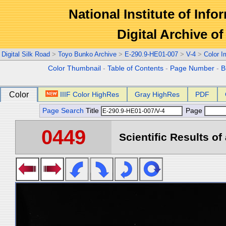
National Institute of Info
Digital Archive 
Digital Silk Road
>
Toyo Bunko Archive
>
E-290.9-HE01-007
>
V-4
>
Color 
Color Thumbnail
-
Table of Contents
-
Page Number
-
B
Color
IIIF Color HighRes
Gray HighRes
PDF
Page Search
Title
Page
0449
Scientific Results of