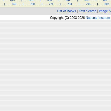
.
|
.
.
.
.
615
.
.
.
.
|
.
.
.
.
625
.
.
.
.
|
.
.
.
.
636
.
.
.
.
|
.
.
.
.
647
.
.
.
.
|
.
.
.
.
657
.
.
.
.
|
.
.
.
.
667
.
.
.
.
|
.
.
.
.
749
.
.
.
.
|
.
.
.
.
760
.
.
.
.
|
.
.
.
.
771
.
.
.
.
|
.
.
.
.
784
.
.
.
.
|
.
.
.
.
795
.
.
.
.
|
.
.
.
.
807
.
List of Books
|
Text Search
|
Image S
Copyright (C) 2003-2026
National Institute