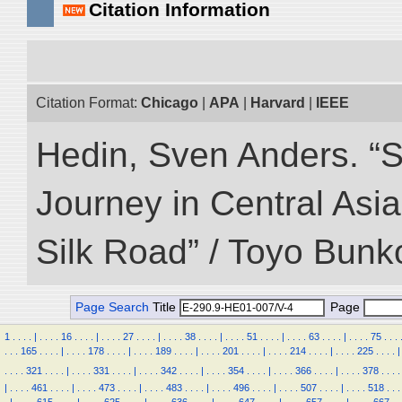
Citation Information
Citation Format:
Chicago
|
APA
|
Harvard
|
IEEE
Hedin, Sven Anders. “Sc
Journey in Central Asia
Silk Road” / Toyo Bunk
Page Search
Title
Page
1
.
.
.
.
|
.
.
.
.
16
.
.
.
.
|
.
.
.
.
27
.
.
.
.
|
.
.
.
.
38
.
.
.
.
|
.
.
.
.
51
.
.
.
.
|
.
.
.
.
63
.
.
.
.
|
.
.
.
.
75
.
.
.
.
.
.
165
.
.
.
.
|
.
.
.
.
178
.
.
.
.
|
.
.
.
.
189
.
.
.
.
|
.
.
.
.
201
.
.
.
.
|
.
.
.
.
214
.
.
.
.
|
.
.
.
.
225
.
.
.
.
|
.
.
.
.
321
.
.
.
.
|
.
.
.
.
331
.
.
.
.
|
.
.
.
.
342
.
.
.
.
|
.
.
.
.
354
.
.
.
.
|
.
.
.
.
366
.
.
.
.
|
.
.
.
.
378
.
.
.
.
|
.
.
.
.
461
.
.
.
.
|
.
.
.
.
473
.
.
.
.
|
.
.
.
.
483
.
.
.
.
|
.
.
.
.
496
.
.
.
.
|
.
.
.
.
507
.
.
.
.
|
.
.
.
.
518
.
.
.