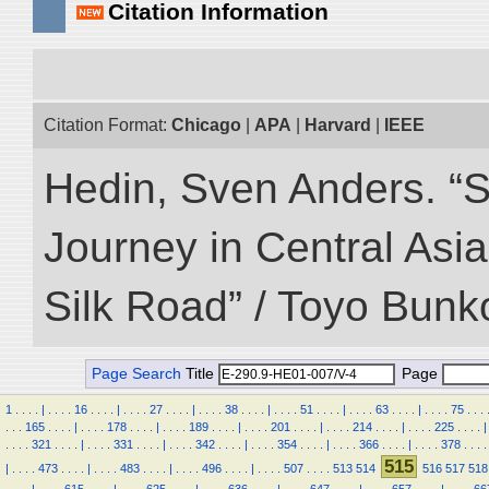
Citation Information
Citation Format:
Chicago
|
APA
|
Harvard
|
IEEE
Hedin, Sven Anders. “Sc
Journey in Central Asia
Silk Road” / Toyo Bunk
Page Search
Title
Page
1
.
.
.
.
|
.
.
.
.
16
.
.
.
.
|
.
.
.
.
27
.
.
.
.
|
.
.
.
.
38
.
.
.
.
|
.
.
.
.
51
.
.
.
.
|
.
.
.
.
63
.
.
.
.
|
.
.
.
.
75
.
.
.
.
.
.
165
.
.
.
.
|
.
.
.
.
178
.
.
.
.
|
.
.
.
.
189
.
.
.
.
|
.
.
.
.
201
.
.
.
.
|
.
.
.
.
214
.
.
.
.
|
.
.
.
.
225
.
.
.
.
|
.
.
.
.
321
.
.
.
.
|
.
.
.
.
331
.
.
.
.
|
.
.
.
.
342
.
.
.
.
|
.
.
.
.
354
.
.
.
.
|
.
.
.
.
366
.
.
.
.
|
.
.
.
.
378
.
.
.
.
515
|
.
.
.
.
473
.
.
.
.
|
.
.
.
.
483
.
.
.
.
|
.
.
.
.
496
.
.
.
.
|
.
.
.
.
507
.
.
.
.
513
514
516
517
518