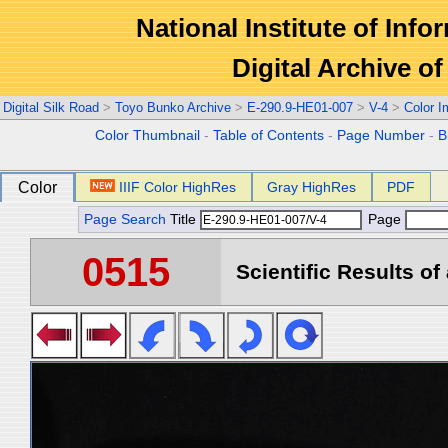
National Institute of Info
Digital Archive 
Digital Silk Road
>
Toyo Bunko Archive
>
E-290.9-HE01-007
>
V-4
>
Color 
Color Thumbnail
-
Table of Contents
-
Page Number
-
B
Color
IIIF Color HighRes
Gray HighRes
PDF
Page Search
Title
Page
0515
Scientific Results of