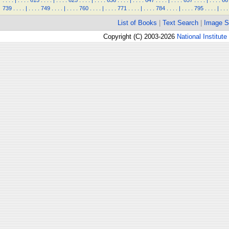
.
.
.
.
|
.
.
.
.
615
.
.
.
.
|
.
.
.
.
625
.
.
.
.
|
.
.
.
.
636
.
.
.
.
|
.
.
.
.
647
.
.
.
.
|
.
.
.
.
657
.
.
.
.
|
.
.
.
.
66
739
.
.
.
.
|
.
.
.
.
749
.
.
.
.
|
.
.
.
.
760
.
.
.
.
|
.
.
.
.
771
.
.
.
.
|
.
.
.
.
784
.
.
.
.
|
.
.
.
.
795
.
.
.
.
|
.
.
.
List of Books
|
Text Search
|
Image S
Copyright (C) 2003-2026
National Institute