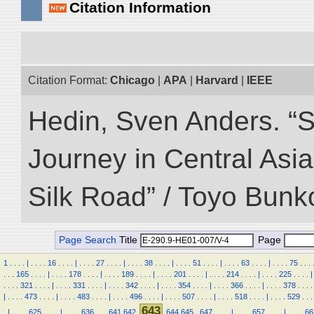
Citation Information
Citation Format:
Chicago
|
APA
|
Harvard
|
IEEE
Hedin, Sven Anders. “Sc
Journey in Central Asia
Silk Road” / Toyo Bunk
Page Search
Title
Page
1
.
.
.
.
|
.
.
.
.
16
.
.
.
.
|
.
.
.
.
27
.
.
.
.
|
.
.
.
.
38
.
.
.
.
|
.
.
.
.
51
.
.
.
.
|
.
.
.
.
63
.
.
.
.
|
.
.
.
.
75
.
.
.
.
.
.
165
.
.
.
.
|
.
.
.
.
178
.
.
.
.
|
.
.
.
.
189
.
.
.
.
|
.
.
.
.
201
.
.
.
.
|
.
.
.
.
214
.
.
.
.
|
.
.
.
.
225
.
.
.
.
|
.
.
.
.
321
.
.
.
.
|
.
.
.
.
331
.
.
.
.
|
.
.
.
.
342
.
.
.
.
|
.
.
.
.
354
.
.
.
.
|
.
.
.
.
366
.
.
.
.
|
.
.
.
.
378
.
.
.
.
|
.
.
.
.
473
.
.
.
.
|
.
.
.
.
483
.
.
.
.
|
.
.
.
.
496
.
.
.
.
|
.
.
.
.
507
.
.
.
.
|
.
.
.
.
518
.
.
.
.
|
.
.
.
.
529
.
.
.
643
.
|
.
.
.
.
625
.
.
.
.
|
.
.
.
.
636
.
.
.
641
642
644
645
.
647
.
.
.
.
|
.
.
.
.
657
.
.
.
.
|
.
.
.
.
66