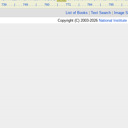
739
.
.
.
.
|
.
.
.
.
749
.
.
.
.
|
.
.
.
.
760
.
.
.
.
|
.
.
.
.
771
.
.
.
.
|
.
.
.
.
784
.
.
.
.
|
.
.
.
.
795
.
.
.
.
|
.
.
.
List of Books
|
Text Search
|
Image S
Copyright (C) 2003-2026
National Institute