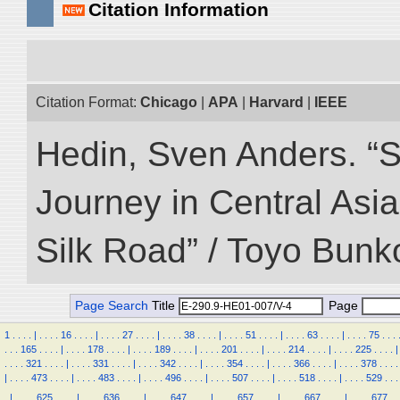
Citation Information
Citation Format:
Chicago
|
APA
|
Harvard
|
IEEE
Hedin, Sven Anders. “Sc
Journey in Central Asia
Silk Road” / Toyo Bunk
Page Search
Title
Page
1
.
.
.
.
|
.
.
.
.
16
.
.
.
.
|
.
.
.
.
27
.
.
.
.
|
.
.
.
.
38
.
.
.
.
|
.
.
.
.
51
.
.
.
.
|
.
.
.
.
63
.
.
.
.
|
.
.
.
.
75
.
.
.
.
.
.
165
.
.
.
.
|
.
.
.
.
178
.
.
.
.
|
.
.
.
.
189
.
.
.
.
|
.
.
.
.
201
.
.
.
.
|
.
.
.
.
214
.
.
.
.
|
.
.
.
.
225
.
.
.
.
|
.
.
.
.
321
.
.
.
.
|
.
.
.
.
331
.
.
.
.
|
.
.
.
.
342
.
.
.
.
|
.
.
.
.
354
.
.
.
.
|
.
.
.
.
366
.
.
.
.
|
.
.
.
.
378
.
.
.
.
|
.
.
.
.
473
.
.
.
.
|
.
.
.
.
483
.
.
.
.
|
.
.
.
.
496
.
.
.
.
|
.
.
.
.
507
.
.
.
.
|
.
.
.
.
518
.
.
.
.
|
.
.
.
.
529
.
.
.
.
|
.
.
.
.
625
.
.
.
.
|
.
.
.
.
636
.
.
.
.
|
.
.
.
.
647
.
.
.
.
|
.
.
.
.
657
.
.
.
.
|
.
.
.
.
667
.
.
.
.
|
.
.
.
.
677
.
.