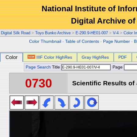
National Institute of Info
Digital Archive 
Digital Silk Road
>
Toyo Bunko Archive
>
E-290.9-HE01-007
>
V-4
>
Color 
Color Thumbnail
-
Table of Contents
-
Page Number
-
B
Color
IIIF Color HighRes
Gray HighRes
PDF
Page Search
Title
Page
0730
Scientific Results of