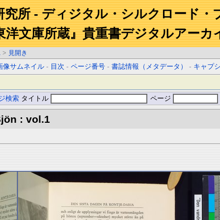
研究所 - ディジタル・シルクロード・
東洋文庫所蔵』貴重書デジタルアーカ
1
>
見開き
画像サムネイル
-
目次
-
ページ番号
-
書誌情報（メタデータ）
-
キャプ
ジ検索
タイトル
ページ
ön : vol.1