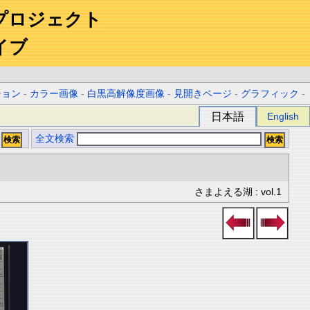
プロジェクト
イブ
ション
-
カラー画像
-
白黒高解像度画像
-
見開きページ
-
グラフィック
-
日本語
English
全文検索
さまよえる湖 : vol.1