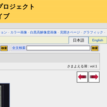
プロジェクト
イブ
ション
-
カラー画像
-
白黒高解像度画像
-
見開きページ
-
グラフィック
-
日本語
English
全文検索
さまよえる湖 : vol.1