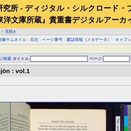
研究所 - ディジタル・シルクロード・
東洋文庫所蔵』貴重書デジタルアーカ
1
>
見開き
画像サムネイル
-
目次
-
ページ番号
-
書誌情報（メタデータ）
-
キャプ
ジ検索
タイトル
ページ
ön : vol.1