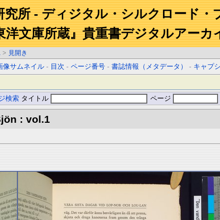
研究所 - ディジタル・シルクロード・
東洋文庫所蔵』貴重書デジタルアーカ
1
>
見開き
画像サムネイル
-
目次
-
ページ番号
-
書誌情報（メタデータ）
-
キャプ
ジ検索
タイトル
ページ
ön : vol.1