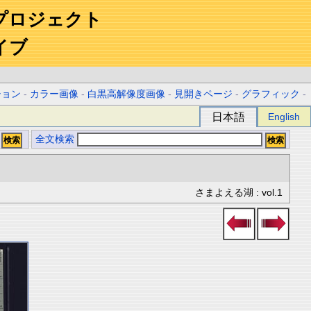
プロジェクト
イブ
ション
-
カラー画像
-
白黒高解像度画像
-
見開きページ
-
グラフィック
-
日本語
English
全文検索
さまよえる湖 : vol.1