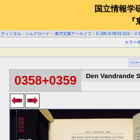
国立情報学
『
ディジタル・シルクロード
>
東洋文庫アーカイブ
>
E-290.9-HE01-023
>
V-
カラー
ペー
Den Vandrande Sj
0358+0359