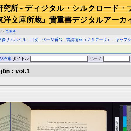
研究所 - ディジタル・シルクロード・
東洋文庫所蔵』貴重書デジタルアーカ
1
>
見開き
画像サムネイル
-
目次
-
ページ番号
-
書誌情報（メタデータ）
-
キャプ
ジ検索
タイトル
ページ
ön : vol.1