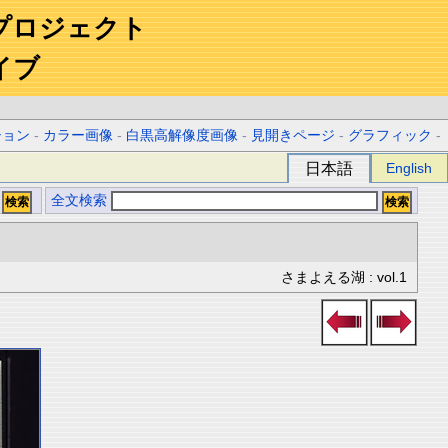
プロジェクト
イブ
ション
-
カラー画像
-
白黒高解像度画像
-
見開きページ
-
グラフィック
-
日本語
English
全文検索
さまよえる湖 : vol.1