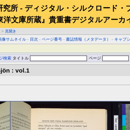
研究所 - ディジタル・シルクロード・
東洋文庫所蔵』貴重書デジタルアーカ
1
>
見開き
画像サムネイル
-
目次
-
ページ番号
-
書誌情報（メタデータ）
-
キャプ
ジ検索
タイトル
ページ
ön : vol.1