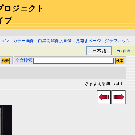
プロジェクト
イブ
ション
-
カラー画像
-
白黒高解像度画像
-
見開きページ
-
グラフィック
-
日本語
English
全文検索
さまよえる湖 : vol.1