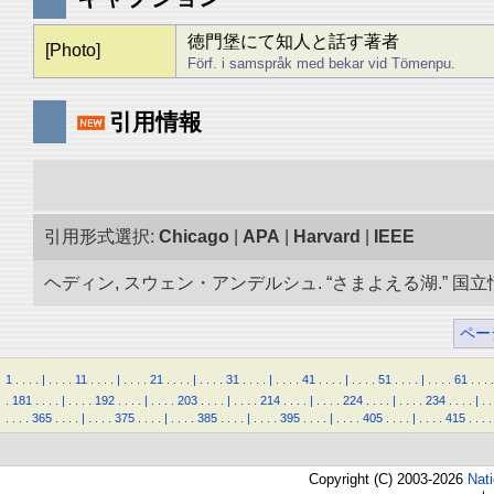
徳門堡にて知人と話す著者
[Photo]
Förf. i samspråk med bekar vid Tömenpu.
引用情報
引用形式選択:
Chicago
|
APA
|
Harvard
|
IEEE
ヘディン, スウェン・アンデルシュ. “さまよえる湖.” 国立情報
ペー
1
.
.
.
.
|
.
.
.
.
11
.
.
.
.
|
.
.
.
.
21
.
.
.
.
|
.
.
.
.
31
.
.
.
.
|
.
.
.
.
41
.
.
.
.
|
.
.
.
.
51
.
.
.
.
|
.
.
.
.
61
.
.
.
.
.
181
.
.
.
.
|
.
.
.
.
192
.
.
.
.
|
.
.
.
.
203
.
.
.
.
|
.
.
.
.
214
.
.
.
.
|
.
.
.
.
224
.
.
.
.
|
.
.
.
.
234
.
.
.
.
|
.
.
.
.
.
.
365
.
.
.
.
|
.
.
.
.
375
.
.
.
.
|
.
.
.
.
385
.
.
.
.
|
.
.
.
.
395
.
.
.
.
|
.
.
.
.
405
.
.
.
.
|
.
.
.
.
415
.
.
.
.
Copyright (C) 2003-2026
Nat