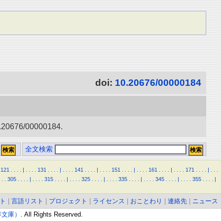
doi:
10.20676/00000184
6/00000184.
全文検索
121
.
.
.
.
|
.
.
.
.
131
.
.
.
.
|
.
.
.
.
141
.
.
.
.
|
.
.
.
.
151
.
.
.
.
|
.
.
.
.
161
.
.
.
.
|
.
.
.
.
171
.
.
.
.
|
.
.
.
.
.
305
.
.
.
.
|
.
.
.
.
315
.
.
.
.
|
.
.
.
.
325
.
.
.
.
|
.
.
.
.
335
.
.
.
.
|
.
.
.
.
345
.
.
.
.
|
.
.
.
.
355
.
.
.
.
|
ト
|
言語リスト
|
プロジェクト
|
ライセンス
|
おことわり
|
連絡先
|
ニュース
東洋文庫）
. All Rights Reserved.