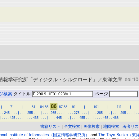
学研究所「ディジタル・シルクロード」／東洋文庫. doi:10.2067
ジ検索
タイトル
ページ
86
|
.
.
.
.
71
.
.
.
.
|
.
.
.
.
81
.
.
84
85
87
88
.
.
91
.
.
.
.
|
.
.
.
.
101
.
.
.
.
|
.
.
.
.
111
.
.
.
.
|
.
.
.
.
.
.
245
.
.
.
.
|
.
.
.
.
255
.
.
.
.
|
.
.
.
.
265
.
.
.
.
|
.
.
.
.
275
.
.
.
.
|
.
.
.
.
285
.
.
.
.
|
.
.
.
.
295
.
.
.
.
|
.
.
|
.
.
.
.
425
.
.
.
.
|
.
.
.
.
435
.
.
.
.
|
.
.
.
.
445
.
.
.
.
|
.
.
.
.
455
.
.
.
.
|
.
.
.
.
465
.
.
468
書籍リスト
|
全文検索
|
画像検索
|
地図検索
|
著者リス
ional Institute of Informatics（国立情報学研究所）
and
The Toyo Bunko（