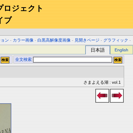
プロジェクト
イブ
ション
-
カラー画像
-
白黒高解像度画像
-
見開きページ
-
グラフィック
-
日本語
English
全文検索
さまよえる湖 : vol.1