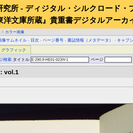
研究所 - ディジタル・シルクロード・
東洋文庫所蔵』貴重書デジタルアーカ
1
>
カラー画像
画像サムネイル
-
目次
-
ページ番号
-
書誌情報（メタデータ）
-
キャプ
グラフィック
ジ検索
タイトル
ページ
 vol.1