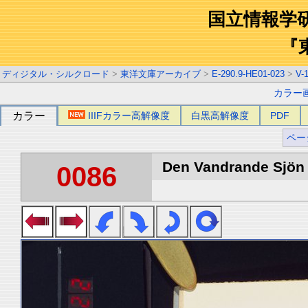
国立情報学
『
ディジタル・シルクロード
>
東洋文庫アーカイブ
>
E-290.9-HE01-023
>
V-
カラー
カラー
IIIFカラー高解像度
白黒高解像度
PDF
ペー
Den Vandrande Sjön :
0086