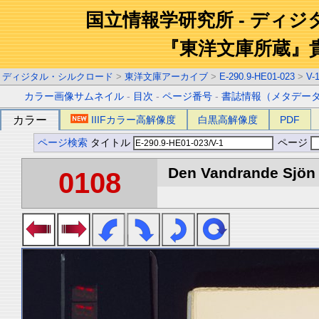
国立情報学研究所 - ディ
『東洋文庫所蔵』
ディジタル・シルクロード
>
東洋文庫アーカイブ
>
E-290.9-HE01-023
>
V-
カラー画像サムネイル
-
目次
-
ページ番号
-
書誌情報（メタデー
カラー
IIIFカラー高解像度
白黒高解像度
PDF
ページ検索
タイトル
ページ
Den Vandrande Sjön :
0108