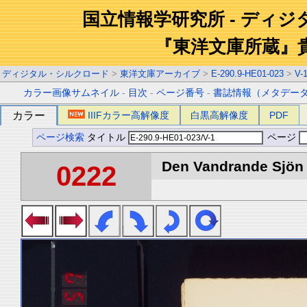
国立情報学研究所 - ディ
『東洋文庫所蔵』
ディジタル・シルクロード
>
東洋文庫アーカイブ
>
E-290.9-HE01-023
>
V-
カラー画像サムネイル
-
目次
-
ページ番号
-
書誌情報（メタデー
カラー
IIIFカラー高解像度
白黒高解像度
PDF
ページ検索
タイトル
ページ
Den Vandrande Sjön :
0222