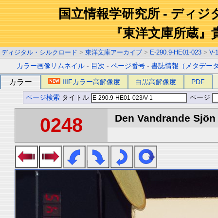
国立情報学研究所 - ディ
『東洋文庫所蔵』
ディジタル・シルクロード
>
東洋文庫アーカイブ
>
E-290.9-HE01-023
>
V-
カラー画像サムネイル
-
目次
-
ページ番号
-
書誌情報（メタデー
カラー
IIIFカラー高解像度
白黒高解像度
PDF
ページ検索
タイトル
ページ
Den Vandrande Sjön :
0248