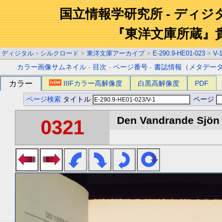
国立情報学研究所 - ディ
『東洋文庫所蔵』
ディジタル・シルクロード
>
東洋文庫アーカイブ
>
E-290.9-HE01-023
>
V-
カラー画像サムネイル
-
目次
-
ページ番号
-
書誌情報（メタデー
カラー
IIIFカラー高解像度
白黒高解像度
PDF
ページ検索
タイトル
ページ
Den Vandrande Sjön :
0321