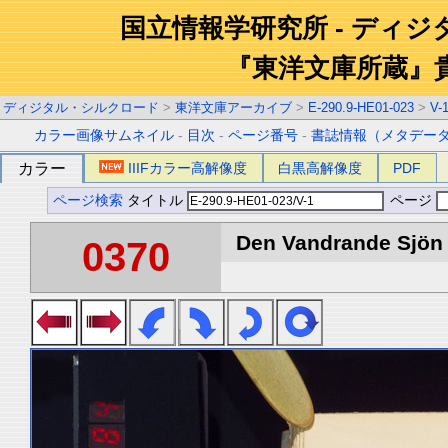
国立情報学研究所 - ディ
『東洋文庫所蔵』
ディジタル・シルクロード
>
東洋文庫アーカイブ
>
E-290.9-HE01-023
>
V-
カラー画像サムネイル
-
目次
-
ページ番号
-
書誌情報（メタデー
カラー
IIIFカラー高解像度
白黒高解像度
PDF
ページ検索
タイトル
ページ
Den Vandrande Sjön :
0370